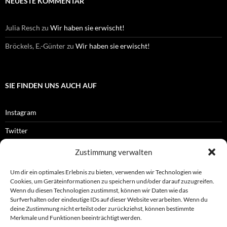
NEUESTE KOMMENTAR
Julia Resch
zu
Wir haben sie erwischt!
Bröckels, E.-Günter
zu
Wir haben sie erwischt!
SIE FINDEN UNS AUCH AUF
Instagram
Twitter
Facebook
Zustimmung verwalten
RSS-Feed
Um dir ein optimales Erlebnis zu bieten, verwenden wir Technologien wie
Cookies, um Geräteinformationen zu speichern und/oder darauf zuzugreifen.
Wenn du diesen Technologien zustimmst, können wir Daten wie das
Surfverhalten oder eindeutige IDs auf dieser Website verarbeiten. Wenn du
OFFIZIELLES
deine Zustimmung nicht erteilst oder zurückziehst, können bestimmte
Merkmale und Funktionen beeinträchtigt werden.