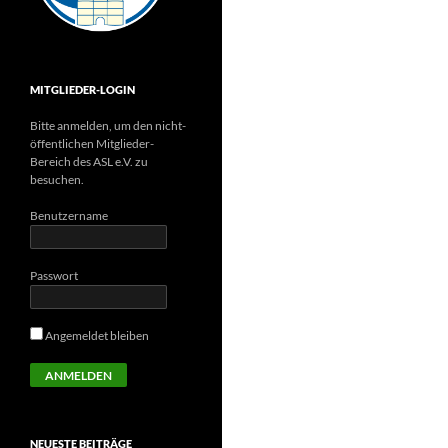
MITGLIEDER-LOGIN
Bitte anmelden, um den nicht-
öffentlichen Mitglieder-
Bereich des ASL e.V. zu
besuchen.
Benutzername
Passwort
Angemeldet bleiben
NEUESTE BEITRÄGE