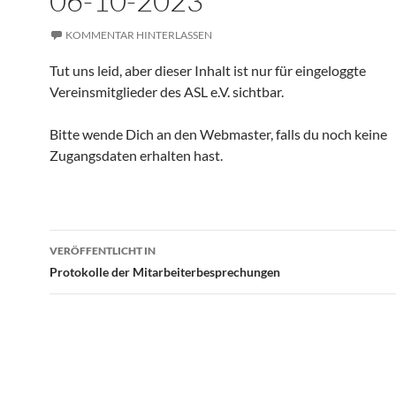
06-10-2023
KOMMENTAR HINTERLASSEN
Tut uns leid, aber dieser Inhalt ist nur für eingeloggte
Vereinsmitglieder des ASL e.V. sichtbar.
Bitte wende Dich an den Webmaster, falls du noch keine
Zugangsdaten erhalten hast.
Beitragsnavigation
VERÖFFENTLICHT IN
Protokolle der Mitarbeiterbesprechungen