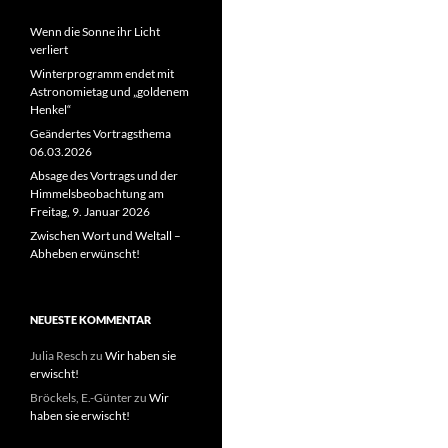
Wenn die Sonne ihr Licht
verliert
Winterprogramm endet mit
Astronomietag und „goldenem
Henkel“
Geändertes Vortragsthema
06.03.2026
Absage des Vortrags und der
Himmelsbeobachtung am
Freitag, 9. Januar 2026
Zwischen Wort und Weltall –
Abheben erwünscht!
NEUESTE KOMMENTAR
Julia Resch
zu
Wir haben sie
erwischt!
Bröckels, E.-Günter
zu
Wir
haben sie erwischt!