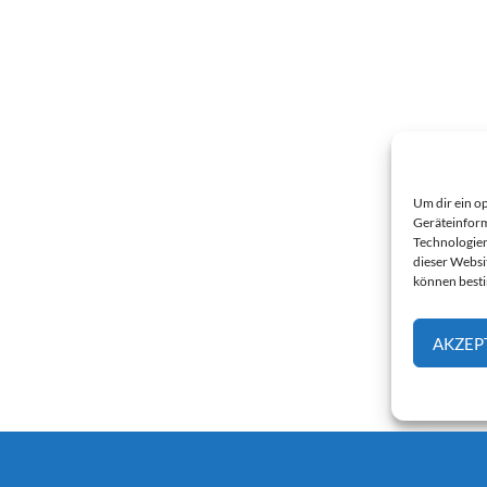
Um dir ein o
Geräteinform
Technologien
dieser Websi
können best
AKZEP