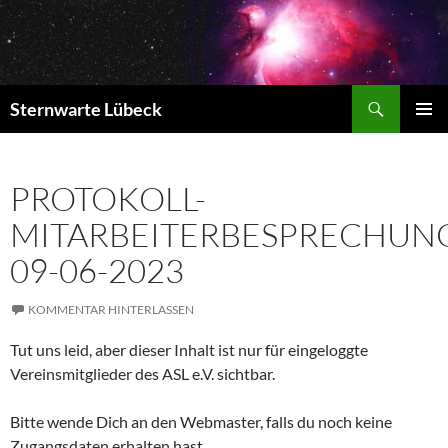
Zum
Inhalt
springen
Suchen
Sternwarte Lübeck
PRIMÄR
MENÜ
PROTOKOLL-
MITARBEITERBESPRECHUN
09-06-2023
KOMMENTAR HINTERLASSEN
Tut uns leid, aber dieser Inhalt ist nur für eingeloggte
Vereinsmitglieder des ASL e.V. sichtbar.
Bitte wende Dich an den Webmaster, falls du noch keine
Zugangsdaten erhalten hast.