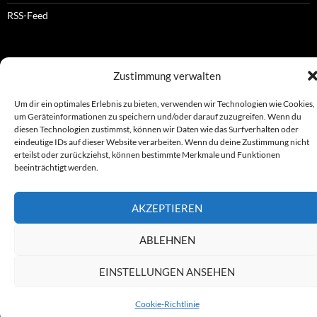
RSS-Feed
OFFIZIELLES
Zustimmung verwalten
Um dir ein optimales Erlebnis zu bieten, verwenden wir Technologien wie Cookies,
Impressum
um Geräteinformationen zu speichern und/oder darauf zuzugreifen. Wenn du
diesen Technologien zustimmst, können wir Daten wie das Surfverhalten oder
Datenschutz
eindeutige IDs auf dieser Website verarbeiten. Wenn du deine Zustimmung nicht
erteilst oder zurückziehst, können bestimmte Merkmale und Funktionen
© ASL e.V.
beeinträchtigt werden.
AKZEPTIEREN
Stolz präsentiert von WordPress
ABLEHNEN
EINSTELLUNGEN ANSEHEN
Cookie-Richtlinie