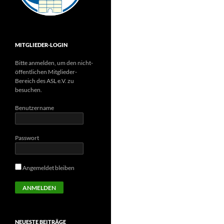
MITGLIEDER-LOGIN
Bitte anmelden, um den nicht-
öffentlichen Mitglieder-
Bereich des ASL e.V. zu
besuchen.
Benutzername
Passwort
Angemeldet bleiben
NEUESTE BEITRÄGE