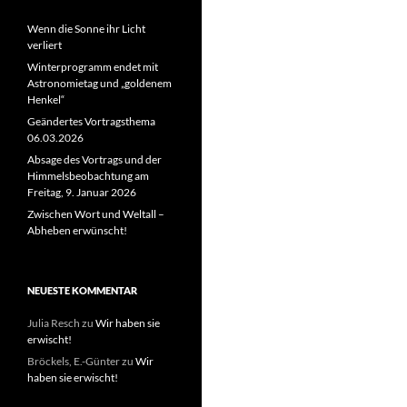
Wenn die Sonne ihr Licht
verliert
Winterprogramm endet mit
Astronomietag und „goldenem
Henkel“
Geändertes Vortragsthema
06.03.2026
Absage des Vortrags und der
Himmelsbeobachtung am
Freitag, 9. Januar 2026
Zwischen Wort und Weltall –
Abheben erwünscht!
NEUESTE KOMMENTAR
Julia Resch
zu
Wir haben sie
erwischt!
Bröckels, E.-Günter
zu
Wir
haben sie erwischt!