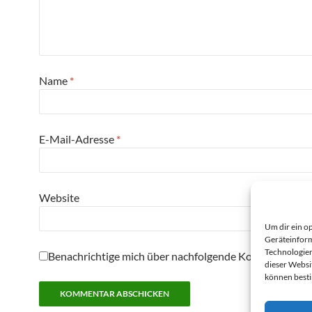
Name
*
E-Mail-Adresse
*
Website
Um dir ein o
Geräteinform
Technologien
Benachrichtige mich über nachfolgende Kommentare pe
dieser Websi
können best