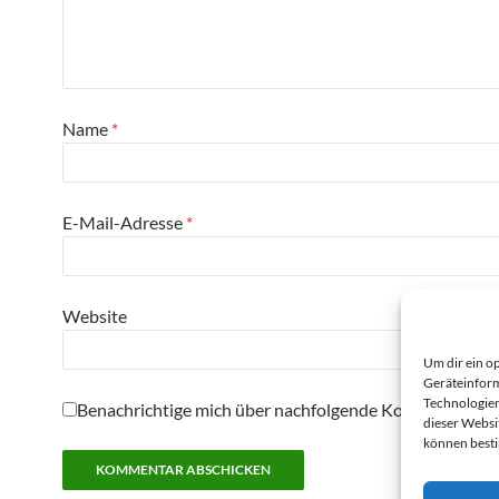
Name
*
E-Mail-Adresse
*
Website
Um dir ein o
Geräteinform
Technologien
Benachrichtige mich über nachfolgende Kommentare pe
dieser Websi
können best