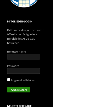
MITGLIEDER-LOGIN
Bitte anmelden, um den nicht-
öffentlichen Mitglieder-
Bereich des ASL e.V. zu
besuchen.
Benutzername
Passwort
Angemeldet bleiben
NEUESTE BEITRÄGE