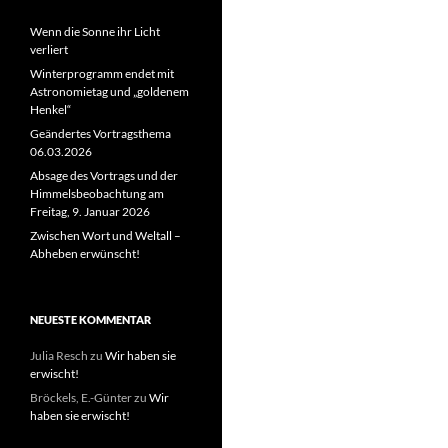
Wenn die Sonne ihr Licht
verliert
Winterprogramm endet mit
Astronomietag und „goldenem
Henkel“
Geändertes Vortragsthema
06.03.2026
Absage des Vortrags und der
Himmelsbeobachtung am
Freitag, 9. Januar 2026
Zwischen Wort und Weltall –
Abheben erwünscht!
NEUESTE KOMMENTAR
Julia Resch
zu
Wir haben sie
erwischt!
Bröckels, E.-Günter
zu
Wir
haben sie erwischt!