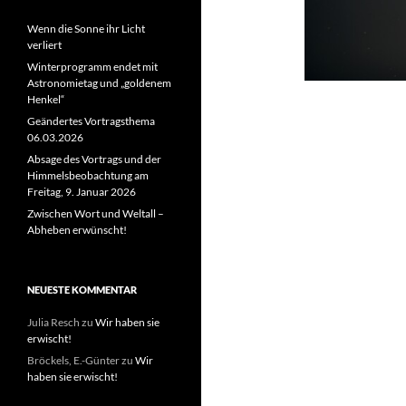
Wenn die Sonne ihr Licht
verliert
Winterprogramm endet mit
Astronomietag und „goldenem
Henkel“
Geändertes Vortragsthema
06.03.2026
Absage des Vortrags und der
Himmelsbeobachtung am
Freitag, 9. Januar 2026
Zwischen Wort und Weltall –
Abheben erwünscht!
NEUESTE KOMMENTAR
Julia Resch
zu
Wir haben sie
erwischt!
Bröckels, E.-Günter
zu
Wir
haben sie erwischt!