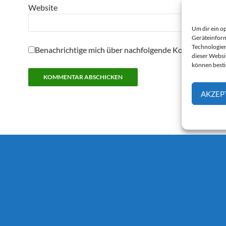
Website
Um dir ein o
Geräteinform
Technologien
Benachrichtige mich über nachfolgende Kommentare pe
dieser Websi
können best
AKZEP