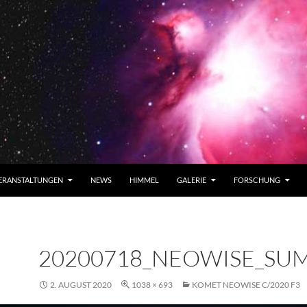
ERANSTALTUNGEN
NEWS
HIMMEL
GALERIE
FORSCHUNG
20200718_NEOWISE_SUM
2. AUGUST 2020
1038 × 693
KOMET NEOWISE C/2020 F3