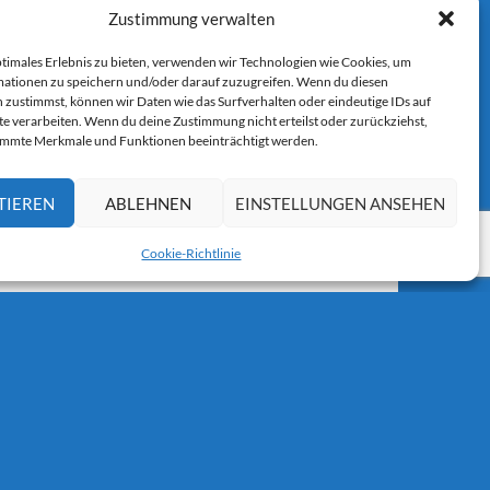
Zustimmung verwalten
ptimales Erlebnis zu bieten, verwenden wir Technologien wie Cookies, um
ationen zu speichern und/oder darauf zuzugreifen. Wenn du diesen
 zustimmst, können wir Daten wie das Surfverhalten oder eindeutige IDs auf
r E-Mail.
te verarbeiten. Wenn du deine Zustimmung nicht erteilst oder zurückziehst,
immte Merkmale und Funktionen beeinträchtigt werden.
TIEREN
ABLEHNEN
EINSTELLUNGEN ANSEHEN
Cookie-Richtlinie