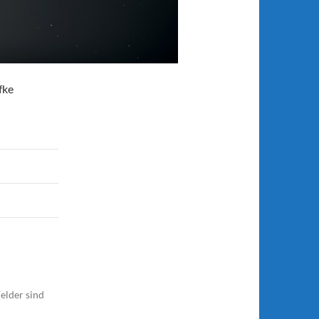
fke
elder sind