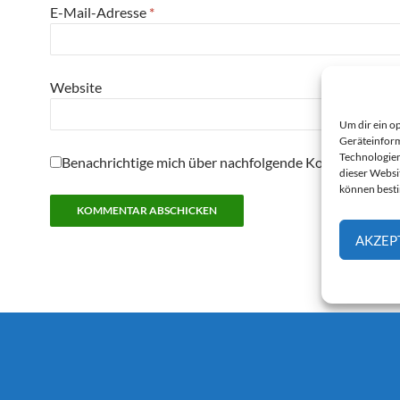
E-Mail-Adresse
*
Website
Um dir ein o
Geräteinform
Technologien
Benachrichtige mich über nachfolgende Kommentare pe
dieser Websi
können best
AKZEP