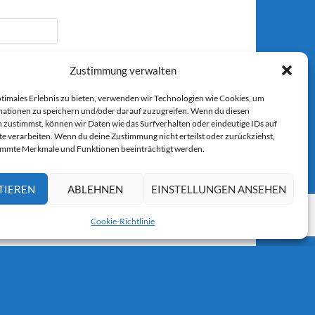
Zustimmung verwalten
ptimales Erlebnis zu bieten, verwenden wir Technologien wie Cookies, um
ationen zu speichern und/oder darauf zuzugreifen. Wenn du diesen
 zustimmst, können wir Daten wie das Surfverhalten oder eindeutige IDs auf
r E-Mail.
te verarbeiten. Wenn du deine Zustimmung nicht erteilst oder zurückziehst,
immte Merkmale und Funktionen beeinträchtigt werden.
TIEREN
ABLEHNEN
EINSTELLUNGEN ANSEHEN
Cookie-Richtlinie