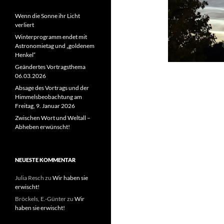
Wenn die Sonne ihr Licht
verliert
Winterprogramm endet mit
Astronomietag und „goldenem
Henkel“
Geändertes Vortragsthema
06.03.2026
Absage des Vortrags und der
Himmelsbeobachtung am
Freitag, 9. Januar 2026
Zwischen Wort und Weltall –
Abheben erwünscht!
NEUESTE KOMMENTAR
Julia Resch
zu
Wir haben sie
erwischt!
Bröckels, E.-Günter
zu
Wir
haben sie erwischt!