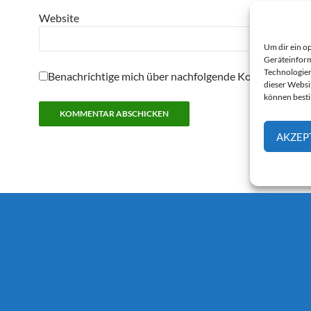
Website
Um dir ein o
Geräteinform
Technologien
Benachrichtige mich über nachfolgende Kommentare pe
dieser Websi
können best
AKZEP