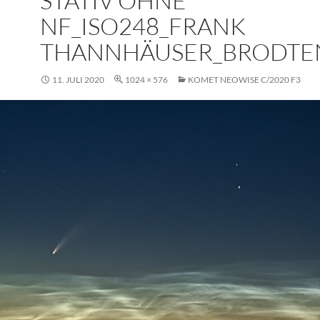
STATIV OHNE
NF_ISO248_FRANK
THANNHÄUSER_BRODTEN
11. JULI 2020
1024 × 576
KOMET NEOWISE C/2020 F3