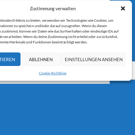
Zustimmung verwalten
ptimales Erlebnis zu bieten, verwenden wir Technologien wie Cookies, um
ationen zu speichern und/oder darauf zuzugreifen. Wenn du diesen
 zustimmst, können wir Daten wie das Surfverhalten oder eindeutige IDs auf
r E-Mail.
te verarbeiten. Wenn du deine Zustimmung nicht erteilst oder zurückziehst,
immte Merkmale und Funktionen beeinträchtigt werden.
TIEREN
ABLEHNEN
EINSTELLUNGEN ANSEHEN
Cookie-Richtlinie