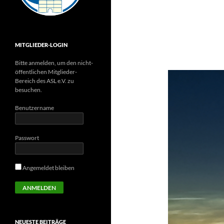
MITGLIEDER-LOGIN
Bitte anmelden, um den nicht-
öffentlichen Mitglieder-
Bereich des ASL e.V. zu
besuchen.
Benutzername
Passwort
Angemeldet bleiben
NEUESTE BEITRÄGE