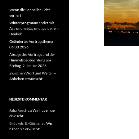
Wenn die Sonne ihr Licht
verliert
Winterprogramm endet mit
Astronomietag und „goldenem
Henkel“
Geändertes Vortragsthema
06.03.2026
Absage des Vortrags und der
Himmelsbeobachtung am
Freitag, 9. Januar 2026
Zwischen Wort und Weltall –
Abheben erwünscht!
NEUESTE KOMMENTAR
Julia Resch
zu
Wir haben sie
erwischt!
Bröckels, E.-Günter
zu
Wir
haben sie erwischt!