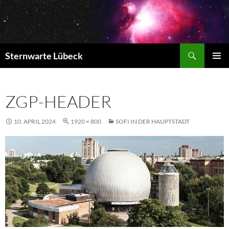
Zum
Inhalt
springen
Suchen
Sternwarte Lübeck
PRIMÄR
MENÜ
ZGP-HEADER
10. APRIL 2024
1920 × 800
SOFI IN DER HAUPTSTADT