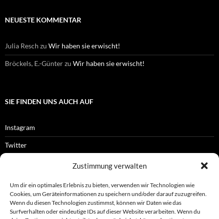
NEUESTE KOMMENTAR
Julia Resch
zu
Wir haben sie erwischt!
Bröckels, E.-Günter
zu
Wir haben sie erwischt!
SIE FINDEN UNS AUCH AUF
Instagram
Twitter
Facebook
Zustimmung verwalten
RSS-Feed
Um dir ein optimales Erlebnis zu bieten, verwenden wir Technologien wie
Cookies, um Geräteinformationen zu speichern und/oder darauf zuzugreifen.
Wenn du diesen Technologien zustimmst, können wir Daten wie das
Surfverhalten oder eindeutige IDs auf dieser Website verarbeiten. Wenn du
OFFIZIELLES