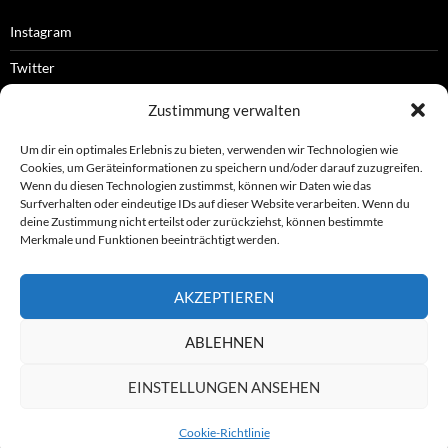
Instagram
Twitter
Facebook
Zustimmung verwalten
RSS-Feed
Um dir ein optimales Erlebnis zu bieten, verwenden wir Technologien wie
Cookies, um Geräteinformationen zu speichern und/oder darauf zuzugreifen.
Wenn du diesen Technologien zustimmst, können wir Daten wie das
Surfverhalten oder eindeutige IDs auf dieser Website verarbeiten. Wenn du
OFFIZIELLES
deine Zustimmung nicht erteilst oder zurückziehst, können bestimmte
Merkmale und Funktionen beeinträchtigt werden.
Impressum
AKZEPTIEREN
Datenschutz
ABLEHNEN
© ASL e.V.
EINSTELLUNGEN ANSEHEN
Cookie-Richtlinie
Stolz präsentiert von WordPress