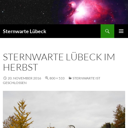
Zum
Inhalt
springen
Suchen
Sternwarte Lübeck
PRIMÄR
MENÜ
STERNWARTE LÜBECK IM
HERBST
20. NOVEMBER 2016
800 × 533
STERNWARTE IST
GESCHLOSSEN