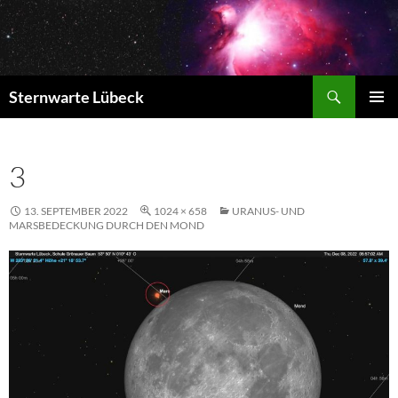
Zum
Inhalt
springen
Suchen
Sternwarte Lübeck
PRIMÄR
MENÜ
3
13. SEPTEMBER 2022
1024 × 658
URANUS- UND
MARSBEDECKUNG DURCH DEN MOND