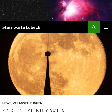
Zum
Inhalt
springen
Suchen
Sternwarte Lübeck
PRIMÄR
MENÜ
NEWS
,
VERANSTALTUNGEN
GRENZENLOSES