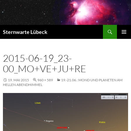
Zum
Inhalt
springen
Suchen
Sternwarte Lübeck
PRIMÄR
MENÜ
2015-06-19_23-
00_MO+VE+JU+RE
19. MAI 2015
960 × 589
19.-21.06.: MOND UND PLANETEN AM
HELLEN ABENDHIMMEL