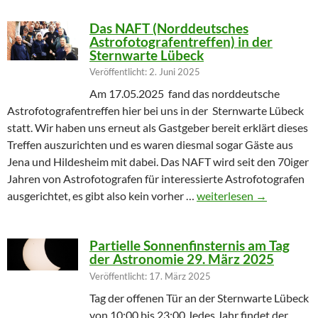
Das NAFT (Norddeutsches
Astrofotografentreffen) in der
Sternwarte Lübeck
Veröffentlicht: 2. Juni 2025
Am 17.05.2025 fand das norddeutsche
Astrofotografentreffen hier bei uns in der Sternwarte Lübeck
statt. Wir haben uns erneut als Gastgeber bereit erklärt dieses
Treffen auszurichten und es waren diesmal sogar Gäste aus
Jena und Hildesheim mit dabei. Das NAFT wird seit den 70iger
Jahren von Astrofotografen für interessierte Astrofotografen
Das NAFT (Norddeutsches
ausgerichtet, es gibt also kein vorher …
weiterlesen
→
Partielle Sonnenfinsternis am Tag
der Astronomie 29. März 2025
Veröffentlicht: 17. März 2025
Tag der offenen Tür an der Sternwarte Lübeck
von 10:00 bis 23:00 Jedes Jahr findet der