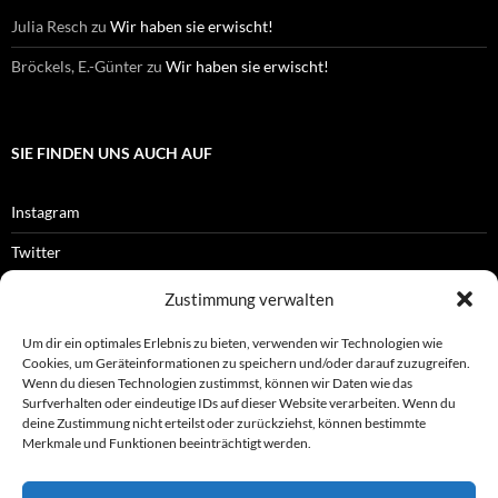
Julia Resch
zu
Wir haben sie erwischt!
Bröckels, E.-Günter
zu
Wir haben sie erwischt!
SIE FINDEN UNS AUCH AUF
Instagram
Twitter
Facebook
Zustimmung verwalten
RSS-Feed
Um dir ein optimales Erlebnis zu bieten, verwenden wir Technologien wie
Cookies, um Geräteinformationen zu speichern und/oder darauf zuzugreifen.
Wenn du diesen Technologien zustimmst, können wir Daten wie das
Surfverhalten oder eindeutige IDs auf dieser Website verarbeiten. Wenn du
OFFIZIELLES
deine Zustimmung nicht erteilst oder zurückziehst, können bestimmte
Merkmale und Funktionen beeinträchtigt werden.
Impressum