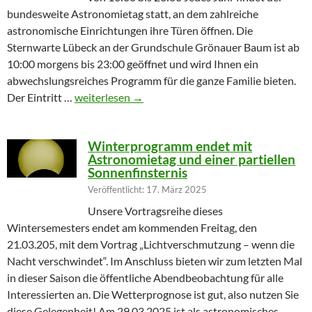
bundesweite Astronomietag statt, an dem zahlreiche
astronomische Einrichtungen ihre Türen öffnen. Die
Sternwarte Lübeck an der Grundschule Grönauer Baum ist ab
10:00 morgens bis 23:00 geöffnet und wird Ihnen ein
abwechslungsreiches Programm für die ganze Familie bieten.
Partielle Sonnenfinsternis am Tag der Astronomie
Der Eintritt …
weiterlesen
→
Winterprogramm endet mit
Astronomietag und einer partiellen
Sonnenfinsternis
Veröffentlicht: 17. März 2025
Unsere Vortragsreihe dieses
Wintersemesters endet am kommenden Freitag, den
21.03.205, mit dem Vortrag „Lichtverschmutzung – wenn die
Nacht verschwindet“. Im Anschluss bieten wir zum letzten Mal
in dieser Saison die öffentliche Abendbeobachtung für alle
Interessierten an. Die Wetterprognose ist gut, also nutzen Sie
diese Gelegenheit! Am 29.03.2025 ist als astronomisches