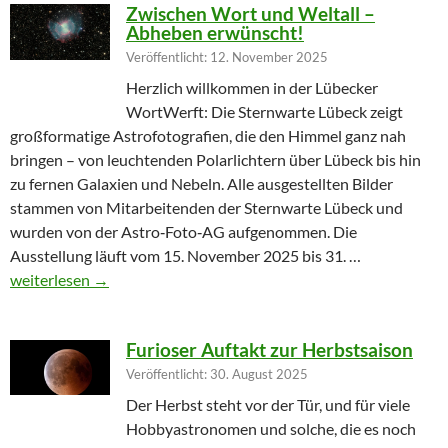
Zwischen Wort und Weltall –
Abheben erwünscht!
Veröffentlicht: 12. November 2025
Herzlich willkommen in der Lübecker
WortWerft: Die Sternwarte Lübeck zeigt
großformatige Astrofotografien, die den Himmel ganz nah
bringen – von leuchtenden Polarlichtern über Lübeck bis hin
zu fernen Galaxien und Nebeln. Alle ausgestellten Bilder
stammen von Mitarbeitenden der Sternwarte Lübeck und
wurden von der Astro‑Foto‑AG aufgenommen. Die
Ausstellung läuft vom 15. November 2025 bis 31. …
Zwischen Wort und Weltall – Abheben erwünscht!
weiterlesen
→
Furioser Auftakt zur Herbstsaison
Veröffentlicht: 30. August 2025
Der Herbst steht vor der Tür, und für viele
Hobbyastronomen und solche, die es noch