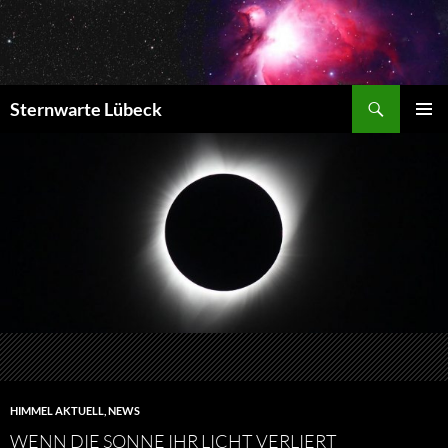
Zum
Inhalt
springen
Suchen
Sternwarte Lübeck
PRIMÄR
MENÜ
HIMMEL AKTUELL
,
NEWS
WENN DIE SONNE IHR LICHT VERLIERT