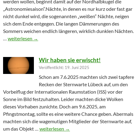
werden wollen, beginnt damit auf der Nordhalbkugel die
„Astronomiesaison“.Nächte, in denen es nur kurz oder fast gar
nicht dunkel wird, die sogenannten „weißen“ Nächte, neigen
sich dem Ende entgegen. Die langen Dämmerungen des
Sommers weichen endlich längeren, wirklich dunklen Nächten.
Furioser Auftakt zur Herbstsaison
…
weiterlesen
→
Wir haben sie erwischt!
Veröffentlicht: 19. Juni 2025
Schon am 7.6.2025 machten sich zwei tapfere
Recken der Sternwarte Lübeck auf, um den
Vorbeiflug der Internationalen Raumstation (ISS) vor der
Sonne im Bild festzuhalten. Leider machten dicke Wolken
dieses Vorhaben zunichte. Doch am 9.6.2025, am
Pfingstmontag, sollte es eine weitere Chance geben. Abermals
machten sich die wagemutigen Mitglieder der Sternwarte auf,
Wir haben sie erwischt!
um das Objekt …
weiterlesen
→