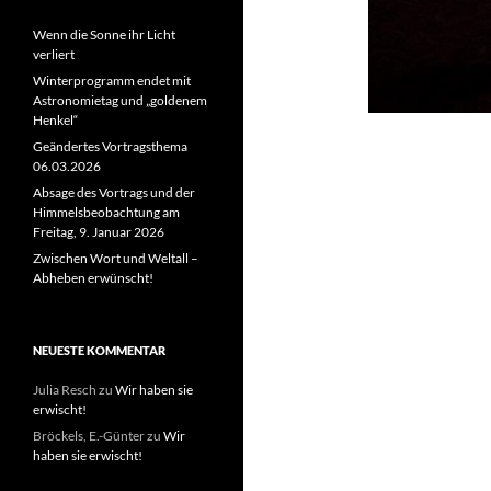
Wenn die Sonne ihr Licht
verliert
Winterprogramm endet mit
Astronomietag und „goldenem
Henkel“
Geändertes Vortragsthema
06.03.2026
Absage des Vortrags und der
Himmelsbeobachtung am
Freitag, 9. Januar 2026
Zwischen Wort und Weltall –
Abheben erwünscht!
NEUESTE KOMMENTAR
Julia Resch
zu
Wir haben sie
erwischt!
Bröckels, E.-Günter
zu
Wir
haben sie erwischt!