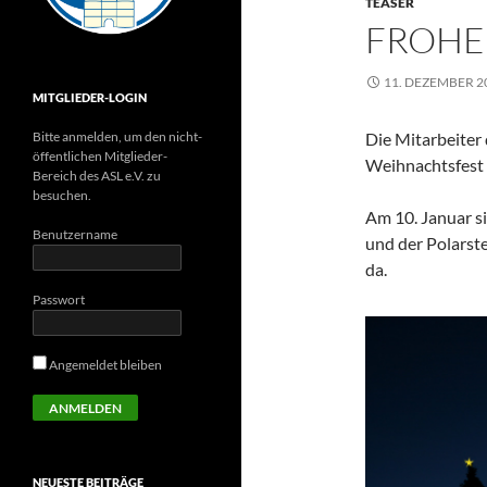
TEASER
FROHE
11. DEZEMBER 2
MITGLIEDER-LOGIN
Bitte anmelden, um den nicht-
Die Mitarbeiter
öffentlichen Mitglieder-
Weihnachtsfest 
Bereich des ASL e.V. zu
besuchen.
Am 10. Januar s
Benutzername
und der Polarste
da.
Passwort
Angemeldet bleiben
NEUESTE BEITRÄGE