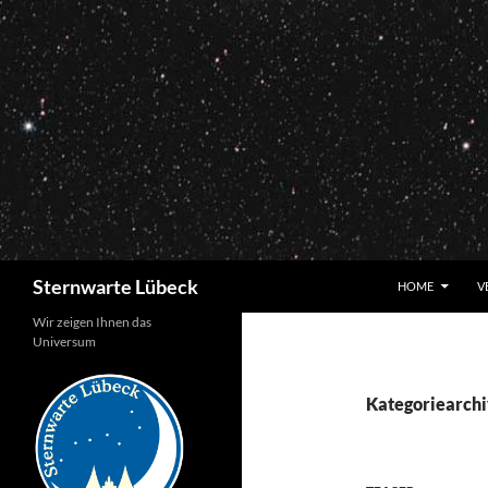
Zum
Inhalt
springen
Suchen
Sternwarte Lübeck
HOME
V
Wir zeigen Ihnen das
Universum
Kategoriearchi