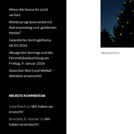
Wenn die Sonne ihr Licht
verliert
Winterprogramm endet mit
Astronomietag und „goldenem
Henkel“
Geändertes Vortragsthema
06.03.2026
Absage des Vortrags und der
Weihnachten
Himmelsbeobachtung am
Freitag, 9. Januar 2026
Zwischen Wort und Weltall –
Abheben erwünscht!
NEUESTE KOMMENTAR
Julia Resch
zu
Wir haben sie
erwischt!
Bröckels, E.-Günter
zu
Wir
haben sie erwischt!