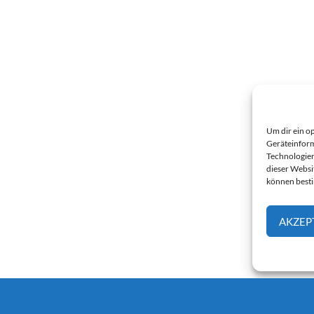
Um dir ein o
Geräteinform
Technologien
dieser Websi
können best
AKZEP