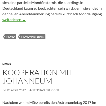
sich eine partielle Mondfinsternis, die allerdings in
Deutschland kaum zu beobachten sein wird, denn sie endet in
der hellen Abenddämmerung bereits kurz nach Mondaufgang.
Kleine partielle Mondfinsternis am 7. August 2017
weiterlesen
→
MOND
MONDFINSTERNIS
NEWS
KOOPERATION MIT
JOHANNEUM
12. APRIL 2017
STEPHAN BRÜGGER
Nachdem wir im März bereits den Astronomietag 2017 im