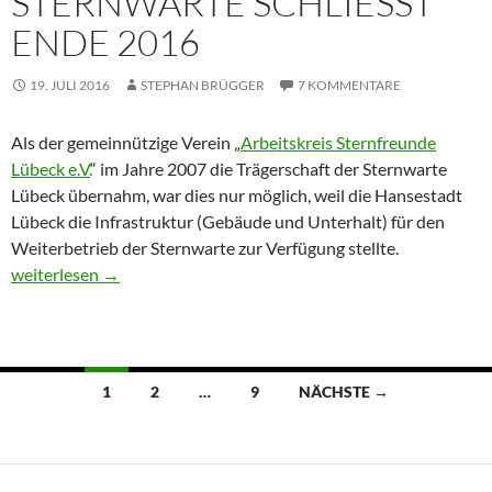
STERNWARTE SCHLIESST E
NDE 2016
19. JULI 2016
STEPHAN BRÜGGER
7 KOMMENTARE
Als der gemeinnützige Verein „
Arbeitskreis Sternfreunde
Lübeck e.V.
“ im Jahre 2007 die Trägerschaft der Sternwarte
Lübeck übernahm, war dies nur möglich, weil die Hansestadt
Lübeck die Infrastruktur (Gebäude und Unterhalt) für den
Weiterbetrieb der Sternwarte zur Verfügung stellte.
Sternwarte schließt Ende 2016
weiterlesen
→
Beitragsnavigation
1
2
…
9
NÄCHSTE →