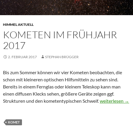
HIMMEL AKTUELL
KOMETEN IM FRÜHJAHR
2017
2. FEBRUAR 2017
STEPHAN BRÜGGER
Bis zum Sommer können wir vier Kometen beobachten, die
schon mit kleineren optischen Hilfsmitteln zu sehen sind.
Bereits in einem Fernglas oder kleinem Teleskop kann man
einen diffusen Klecks sehen, größere Geräte zeigen ggf.
Kometen im Frü
Strukturen und den kometentypischen Schweif.
weiterlesen
→
KOMET