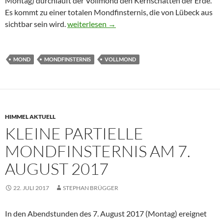
Montag) durchläuft der Vollmond den Kernschatten der Erde.
Es kommt zu einer totalen Mondfinsternis, die von Lübeck aus
Totale Mondfinsternis am 21. Januar 2019
sichtbar sein wird.
weiterlesen
→
MOND
MONDFINSTERNIS
VOLLMOND
HIMMEL AKTUELL
KLEINE PARTIELLE
MONDFINSTERNIS AM 7.
AUGUST 2017
22. JULI 2017
STEPHAN BRÜGGER
In den Abendstunden des 7. August 2017 (Montag) ereignet