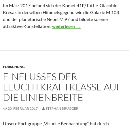
Im März 2017 befand sich der Komet 41P/Tuttle-Giacobini-
Kresak in derselben Himmelsgegend wie die Galaxie M 108
und der planetarische Nebel M 97 und bildete so eine
Komet 41P/Tuttle-Giacobini-Kresak b
attraktive Konstellation.
weiterlesen
→
FORSCHUNG
EINFLUSSES DER
LEUCHTKRAFTKLASSE AUF
DIE LINIENBREITE
20. FEBRUAR 2017
STEPHAN BRÜGGER
Unsere Fachgruppe „Visuelle Beobachtung“ hat durch