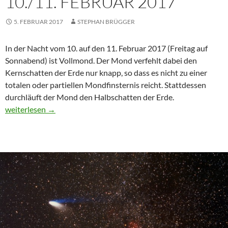
10./11. FEBRUAR 2017
5. FEBRUAR 2017
STEPHAN BRÜGGER
In der Nacht vom 10. auf den 11. Februar 2017 (Freitag auf
Sonnabend) ist Vollmond. Der Mond verfehlt dabei den
Kernschatten der Erde nur knapp, so dass es nicht zu einer
totalen oder partiellen Mondfinsternis reicht. Stattdessen
durchläuft der Mond den Halbschatten der Erde.
Halbschatten-Mondfinsternis am 10./11. Februar 2017
weiterlesen
→