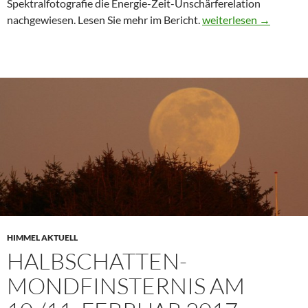
Spektralfotografie die Energie-Zeit-Unschärferelation
Einflusses der Leuchtkr
nachgewiesen. Lesen Sie mehr im Bericht.
weiterlesen
→
HIMMEL AKTUELL
HALBSCHATTEN-
MONDFINSTERNIS AM