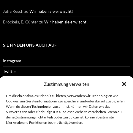
Julia Resch
zu
Wir haben sie erwischt!
Bröckels, E.-Günter
zu
Wir haben sie erwischt!
SIE FINDEN UNS AUCH AUF
Instagram
Twitter
Facebook
Zustimmung verwalten
RSS-Feed
Um dir ein optimales Erlebnis zu bieten, verwenden wir Technologien wie
Cookies, um Geräteinformationen zu speichern und/oder darauf zuzugreifen.
Wenn du diesen Technologien zustimmst, können wir Daten wie das
Surfverhalten oder eindeutige IDs auf dieser Website verarbeiten. Wenn du
OFFIZIELLES
deine Zustimmung nicht erteilst oder zurückziehst, können bestimmte
Merkmale und Funktionen beeinträchtigt werden.
Impressum