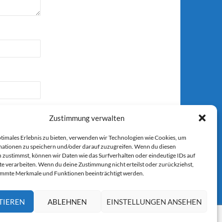
Zustimmung verwalten
ptimales Erlebnis zu bieten, verwenden wir Technologien wie Cookies, um
ationen zu speichern und/oder darauf zuzugreifen. Wenn du diesen
 zustimmst, können wir Daten wie das Surfverhalten oder eindeutige IDs auf
r E-Mail.
te verarbeiten. Wenn du deine Zustimmung nicht erteilst oder zurückziehst,
immte Merkmale und Funktionen beeinträchtigt werden.
TIEREN
ABLEHNEN
EINSTELLUNGEN ANSEHEN