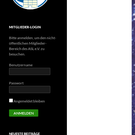
MITGLIEDER-LOGIN
Bitte anmelden, um den nicht-
öffentlichen Mitglieder-
Bereich des ASL e.V. zu
besuchen.
Benutzername
Passwort
Angemeldet bleiben
NEUESTE BEITRÄGE