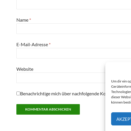
Name
*
E-Mail-Adresse
*
Website
Um dir ein o
Geräteinform
Technologien
Benachrichtige mich über nachfolgende Kommentare pe
dieser Websi
können best
AKZEP