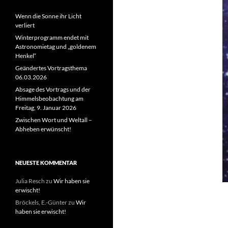
Wenn die Sonne ihr Licht
verliert
Winterprogramm endet mit
Astronomietag und „goldenem
Henkel“
Geändertes Vortragsthema
06.03.2026
Absage des Vortrags und der
Himmelsbeobachtung am
Freitag, 9. Januar 2026
Zwischen Wort und Weltall –
Abheben erwünscht!
NEUESTE KOMMENTAR
Julia Resch
zu
Wir haben sie
erwischt!
Bröckels, E.-Günter
zu
Wir
haben sie erwischt!