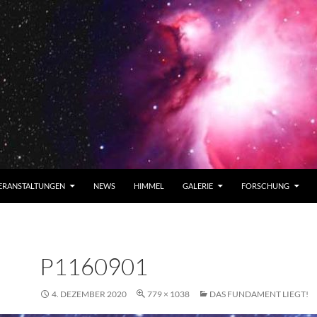
ERANSTALTUNGEN
NEWS
HIMMEL
GALERIE
FORSCHUNG
P1160901
4. DEZEMBER 2020
779 × 1038
DAS FUNDAMENT LIEGT!