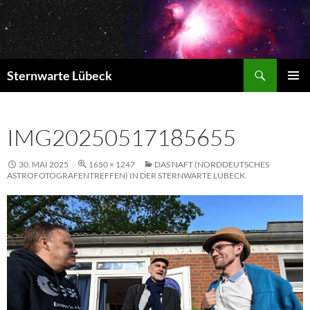
Zum
Inhalt
springen
Suchen
Sternwarte Lübeck
PRIMÄR
MENÜ
IMG20250517185655
30. MAI 2025
1650 × 1247
DAS NAFT (NORDDEUTSCHES
ASTROFOTOGRAFENTREFFEN) IN DER STERNWARTE LÜBECK