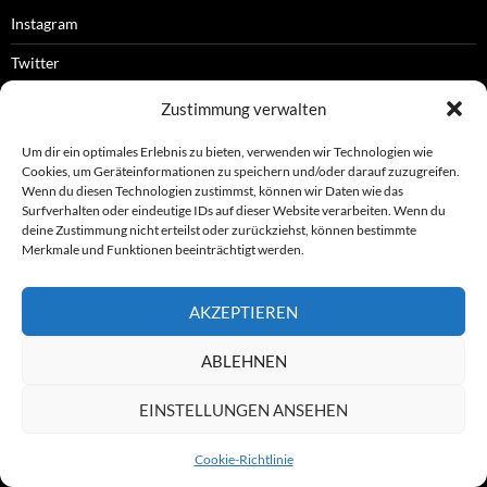
Instagram
Twitter
Facebook
Zustimmung verwalten
RSS-Feed
Um dir ein optimales Erlebnis zu bieten, verwenden wir Technologien wie
Cookies, um Geräteinformationen zu speichern und/oder darauf zuzugreifen.
Wenn du diesen Technologien zustimmst, können wir Daten wie das
Surfverhalten oder eindeutige IDs auf dieser Website verarbeiten. Wenn du
OFFIZIELLES
deine Zustimmung nicht erteilst oder zurückziehst, können bestimmte
Merkmale und Funktionen beeinträchtigt werden.
Impressum
AKZEPTIEREN
Datenschutz
ABLEHNEN
© ASL e.V.
EINSTELLUNGEN ANSEHEN
Cookie-Richtlinie
Stolz präsentiert von WordPress