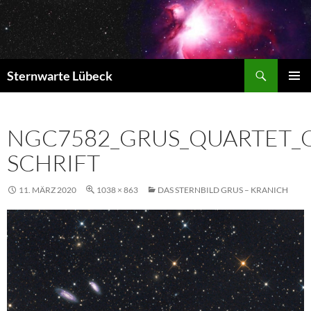
Zum
Inhalt
springen
Suchen
Sternwarte Lübeck
PRIMÄR
MENÜ
NGC7582_GRUS_QUARTET_
SCHRIFT
11. MÄRZ 2020
1038 × 863
DAS STERNBILD GRUS – KRANICH