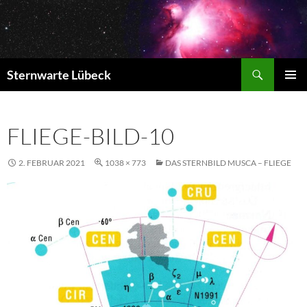
Zum
Inhalt
springen
Suchen
Sternwarte Lübeck
PRIMÄR
MENÜ
FLIEGE-BILD-10
2. FEBRUAR 2021
1038 × 773
DAS STERNBILD MUSCA – FLIEGE