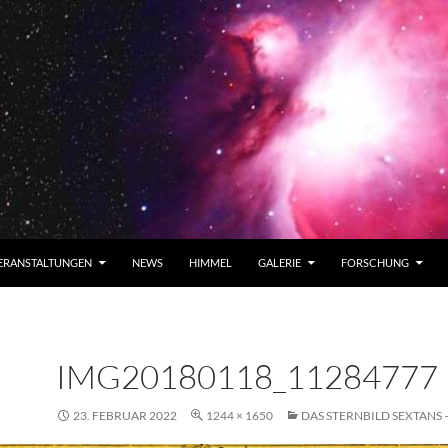
ERANSTALTUNGEN
NEWS
HIMMEL
GALERIE
FORSCHUNG
IMG20180118_11284777
23. FEBRUAR 2022
1244 × 1650
DAS STERNBILD SEXTANS 