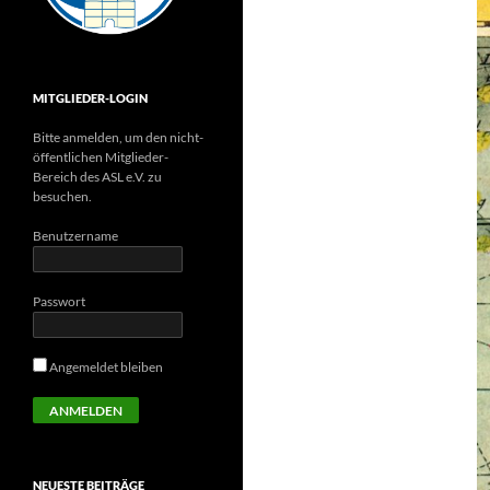
MITGLIEDER-LOGIN
Bitte anmelden, um den nicht-
öffentlichen Mitglieder-
Bereich des ASL e.V. zu
besuchen.
Benutzername
Passwort
Angemeldet bleiben
NEUESTE BEITRÄGE