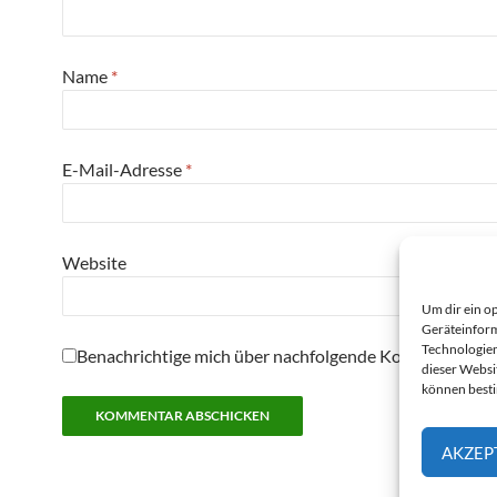
Name
*
E-Mail-Adresse
*
Website
Um dir ein o
Geräteinform
Technologien
Benachrichtige mich über nachfolgende Kommentare pe
dieser Websi
können best
AKZEP