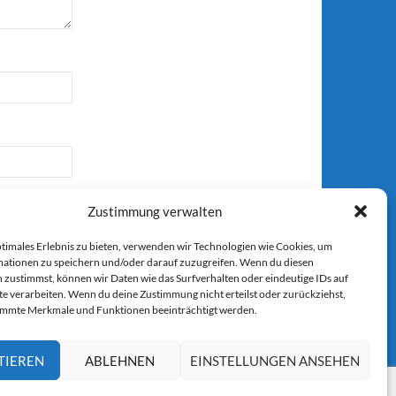
Zustimmung verwalten
ptimales Erlebnis zu bieten, verwenden wir Technologien wie Cookies, um
ationen zu speichern und/oder darauf zuzugreifen. Wenn du diesen
 zustimmst, können wir Daten wie das Surfverhalten oder eindeutige IDs auf
r E-Mail.
te verarbeiten. Wenn du deine Zustimmung nicht erteilst oder zurückziehst,
immte Merkmale und Funktionen beeinträchtigt werden.
TIEREN
ABLEHNEN
EINSTELLUNGEN ANSEHEN