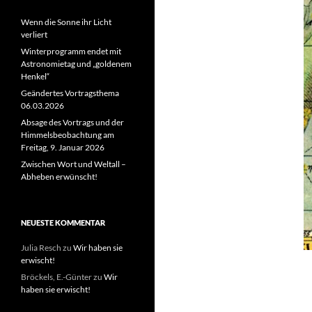
Wenn die Sonne ihr Licht
verliert
Winterprogramm endet mit
Astronomietag und „goldenem
Henkel“
Geändertes Vortragsthema
06.03.2026
Absage des Vortrags und der
Himmelsbeobachtung am
Freitag, 9. Januar 2026
Zwischen Wort und Weltall –
Abheben erwünscht!
NEUESTE KOMMENTAR
Julia Resch
zu
Wir haben sie
erwischt!
Bröckels, E.-Günter
zu
Wir
haben sie erwischt!