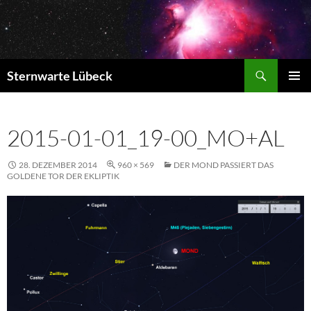
Zum
Inhalt
springen
Suchen
Sternwarte Lübeck
PRIMÄR
MENÜ
2015-01-01_19-00_MO+AL
28. DEZEMBER 2014
960 × 569
DER MOND PASSIERT DAS
GOLDENE TOR DER EKLIPTIK