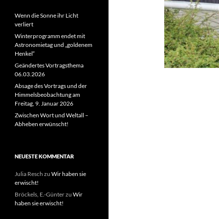
Wenn die Sonne ihr Licht
verliert
Winterprogramm endet mit
Astronomietag und „goldenem
Henkel“
Geändertes Vortragsthema
06.03.2026
Absage des Vortrags und der
Himmelsbeobachtung am
Freitag, 9. Januar 2026
Zwischen Wort und Weltall –
Abheben erwünscht!
NEUESTE KOMMENTAR
Julia Resch
zu
Wir haben sie
erwischt!
Bröckels, E.-Günter
zu
Wir
haben sie erwischt!