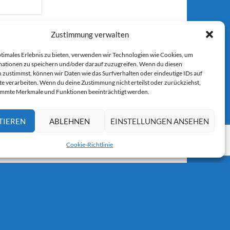
Zustimmung verwalten
ptimales Erlebnis zu bieten, verwenden wir Technologien wie Cookies, um
ationen zu speichern und/oder darauf zuzugreifen. Wenn du diesen
 zustimmst, können wir Daten wie das Surfverhalten oder eindeutige IDs auf
r E-Mail.
te verarbeiten. Wenn du deine Zustimmung nicht erteilst oder zurückziehst,
immte Merkmale und Funktionen beeinträchtigt werden.
TIEREN
ABLEHNEN
EINSTELLUNGEN ANSEHEN
Cookie-Richtlinie