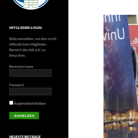
MITGLIEDER-LOGIN
Bitte anmelden, um den nicht-
öffentlichen Mitglieder-
Bereich des ASL e.V. zu
besuchen.
Benutzername
Passwort
Angemeldet bleiben
NEUESTE BEITRÄGE