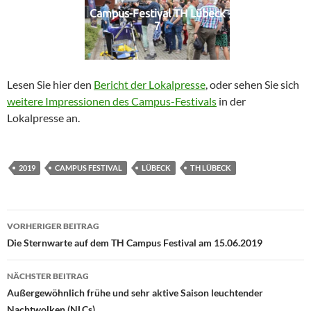
Campus-Festival TH Lübeck
7
Lesen Sie hier den
Bericht der Lokalpresse
, oder sehen Sie sich
weitere Impressionen des Campus-Festivals
in der
Lokalpresse an.
2019
CAMPUS FESTIVAL
LÜBECK
TH LÜBECK
Beitragsnavigation
VORHERIGER BEITRAG
Die Sternwarte auf dem TH Campus Festival am 15.06.2019
NÄCHSTER BEITRAG
Außergewöhnlich frühe und sehr aktive Saison leuchtender
Nachtwolken (NLCs)