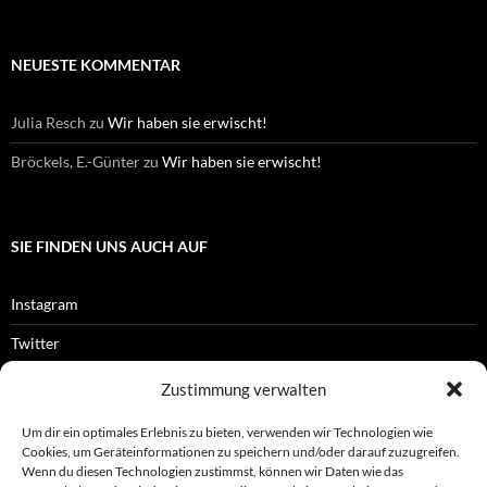
NEUESTE KOMMENTAR
Julia Resch
zu
Wir haben sie erwischt!
Bröckels, E.-Günter
zu
Wir haben sie erwischt!
SIE FINDEN UNS AUCH AUF
Instagram
Twitter
Facebook
Zustimmung verwalten
RSS-Feed
Um dir ein optimales Erlebnis zu bieten, verwenden wir Technologien wie
Cookies, um Geräteinformationen zu speichern und/oder darauf zuzugreifen.
Wenn du diesen Technologien zustimmst, können wir Daten wie das