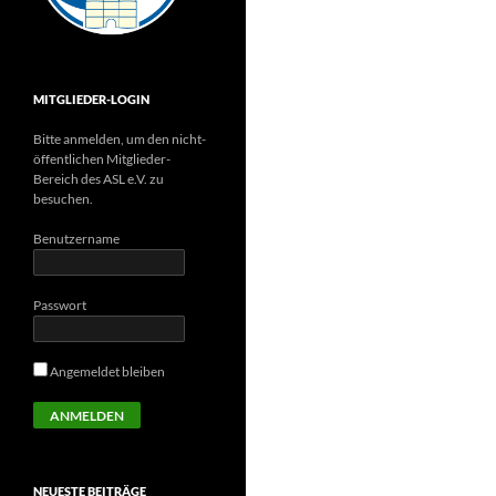
MITGLIEDER-LOGIN
Bitte anmelden, um den nicht-
öffentlichen Mitglieder-
Bereich des ASL e.V. zu
besuchen.
Benutzername
Passwort
Angemeldet bleiben
NEUESTE BEITRÄGE