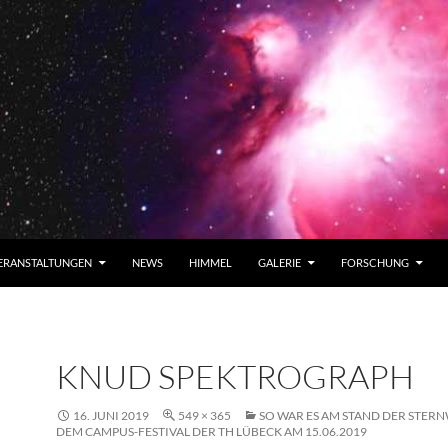
ERANSTALTUNGEN
NEWS
HIMMEL
GALERIE
FORSCHUNG
KNUD SPEKTROGRAPH
16. JUNI 2019
549 × 365
SO WAR ES AM STAND DER STER
DEM CAMPUS-FESTIVAL DER TH LÜBECK AM 15.06.2019