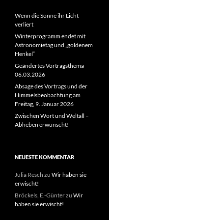
Wenn die Sonne ihr Licht
verliert
Winterprogramm endet mit
Astronomietag und „goldenem
Henkel“
Geändertes Vortragsthema
06.03.2026
Absage des Vortrags und der
Himmelsbeobachtung am
Freitag, 9. Januar 2026
Zwischen Wort und Weltall –
Abheben erwünscht!
NEUESTE KOMMENTAR
Julia Resch
zu
Wir haben sie
erwischt!
Bröckels, E.-Günter
zu
Wir
haben sie erwischt!