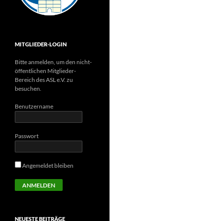
MITGLIEDER-LOGIN
Bitte anmelden, um den nicht-
öffentlichen Mitglieder-
Bereich des ASL e.V. zu
besuchen.
Benutzername
Passwort
Angemeldet bleiben
NEUESTE BEITRÄGE