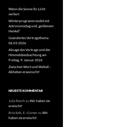
Wenn die Sonne ihr Licht
verliert
Winterprogramm endet mit
Astronomietag und „goldenem
Henkel“
Geändertes Vortragsthema
06.03.2026
Absage des Vortrags und der
Himmelsbeobachtung am
Freitag, 9. Januar 2026
Zwischen Wort und Weltall –
Abheben erwünscht!
NEUESTE KOMMENTAR
Julia Resch
zu
Wir haben sie
erwischt!
Bröckels, E.-Günter
zu
Wir
haben sie erwischt!