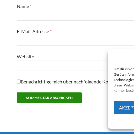
Name
*
E-Mail-Adresse
*
Website
Um dir ein o
Geräteinform
Technologien
Benachrichtige mich über nachfolgende Kommentare pe
dieser Websi
können best
AKZEP