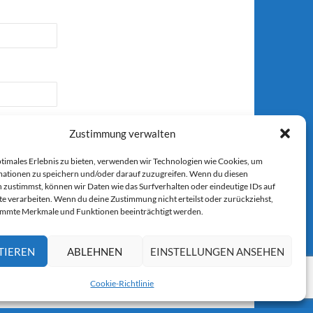
Zustimmung verwalten
ptimales Erlebnis zu bieten, verwenden wir Technologien wie Cookies, um
ationen zu speichern und/oder darauf zuzugreifen. Wenn du diesen
 zustimmst, können wir Daten wie das Surfverhalten oder eindeutige IDs auf
r E-Mail.
te verarbeiten. Wenn du deine Zustimmung nicht erteilst oder zurückziehst,
immte Merkmale und Funktionen beeinträchtigt werden.
TIEREN
ABLEHNEN
EINSTELLUNGEN ANSEHEN
Cookie-Richtlinie