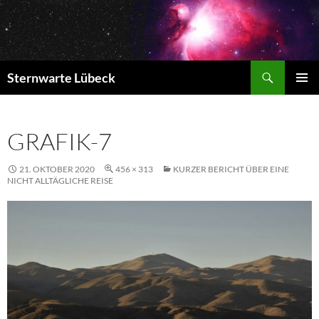
Zum
Inhalt
springen
Suchen
Sternwarte Lübeck
PRIMÄR
MENÜ
GRAFIK-7
21. OKTOBER 2020
456 × 313
KURZER BERICHT ÜBER EINE
NICHT ALLTÄGLICHE REISE