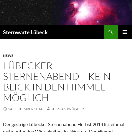
Zum
Inhalt
springen
Suchen
Sternwarte Lübeck
PRIMÄR
MENÜ
NEWS
LÜBECKER
STERNENABEND – KEIN
BLICK IN DEN HIMMEL
MÖGLICH
14. SEPTEMBER 2014
STEPHAN BRÜGGER
Der gestrige Lübecker Sternenabend Herbst 2014 litt einmal
mehr unter den Widrigkeiten des Wetters. Der Himmel