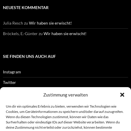
NEUESTE KOMMENTAR
Julia Resch
zu
Wir haben sie erwischt!
Bröckels, E.-Günter
zu
Wir haben sie erwischt!
SIE FINDEN UNS AUCH AUF
Instagram
Twitter
Facebook
Zustimmung verwalten
RSS-Feed
Um dir ein optimales Erlebnis zu bieten, verwenden wir Technologien wie
Cookies, um Geräteinformationen zu speichern und/oder darauf zuzugreifen.
Wenn du diesen Technologien zustimmst, können wir Daten wie das
Surfverhalten oder eindeutige IDs auf dieser Website verarbeiten. Wenn du
OFFIZIELLES
deine Zustimmung nicht erteilst oder zurückziehst, können bestimmte