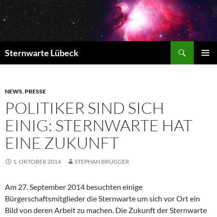
Zum
Inhalt
springen
Suchen
Sternwarte Lübeck
PRIMÄR
MENÜ
NEWS
,
PRESSE
POLITIKER SIND SICH
EINIG: STERNWARTE HAT
EINE ZUKUNFT
1. OKTOBER 2014
STEPHAN BRÜGGER
Am 27. September 2014 besuchten einige
Bürgerschaftsmitglieder die Sternwarte um sich vor Ort ein
Bild von deren Arbeit zu machen. Die Zukunft der Sternwarte