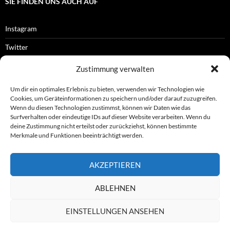
SIE FINDEN UNS AUCH AUF
Instagram
Twitter
Facebook
Zustimmung verwalten
RSS-Feed
Um dir ein optimales Erlebnis zu bieten, verwenden wir Technologien wie
Cookies, um Geräteinformationen zu speichern und/oder darauf zuzugreifen.
Wenn du diesen Technologien zustimmst, können wir Daten wie das
Surfverhalten oder eindeutige IDs auf dieser Website verarbeiten. Wenn du
OFFIZIELLES
deine Zustimmung nicht erteilst oder zurückziehst, können bestimmte
Merkmale und Funktionen beeinträchtigt werden.
Impressum
AKZEPTIEREN
Datenschutz
ABLEHNEN
© ASL e.V.
EINSTELLUNGEN ANSEHEN