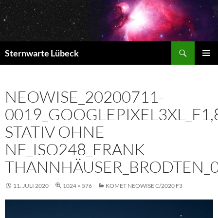
Zum
Inhalt
springen
Suchen
Sternwarte Lübeck
PRIMÄR
MENÜ
NEOWISE_20200711-
0019_GOOGLEPIXEL3XL_F1,
STATIV OHNE
NF_ISO248_FRANK
THANNHÄUSER_BRODTEN_0
11. JULI 2020
1024 × 576
KOMET NEOWISE C/2020 F3