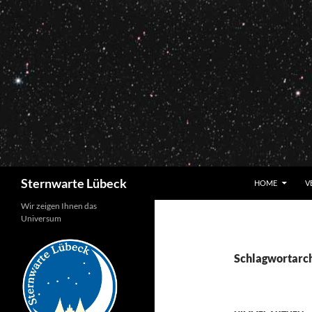
Zum
Inhalt
springen
Suchen
Sternwarte Lübeck
HOME
V
Wir zeigen Ihnen das
Universum
Schlagwortarch