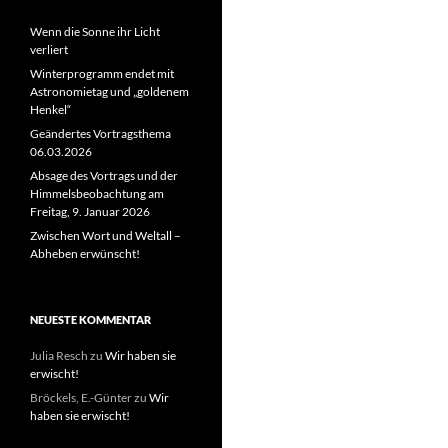
Wenn die Sonne ihr Licht
verliert
Winterprogramm endet mit
Astronomietag und „goldenem
Henkel“
Geändertes Vortragsthema
06.03.2026
Absage des Vortrags und der
Himmelsbeobachtung am
Freitag, 9. Januar 2026
Zwischen Wort und Weltall –
Abheben erwünscht!
NEUESTE KOMMENTAR
Julia Resch
zu
Wir haben sie
erwischt!
Bröckels, E.-Günter
zu
Wir
haben sie erwischt!