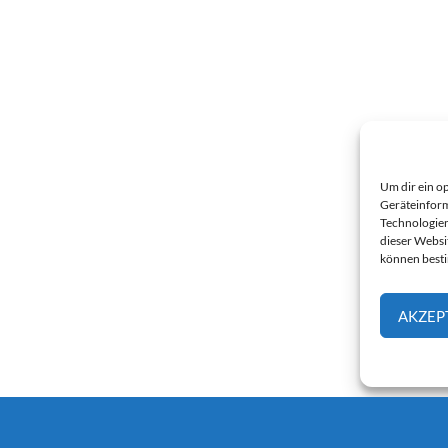
Um dir ein o
Geräteinform
Technologien
dieser Websi
können best
AKZEP