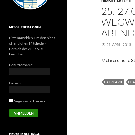
HIMMEL AKTUELL
25.-27
WEGWE
MITGLIEDER-LOGIN
ABEND
Bitte anmelden, um den nicht-
öffentlichen Mitglieder-
21. APRIL 2015
Bereich des ASL e.V. zu
besuchen.
Mehrere helle S
Benutzername
ALPHARD
CA
Passwort
Angemeldet bleiben
NEUESTE BEITRÄGE