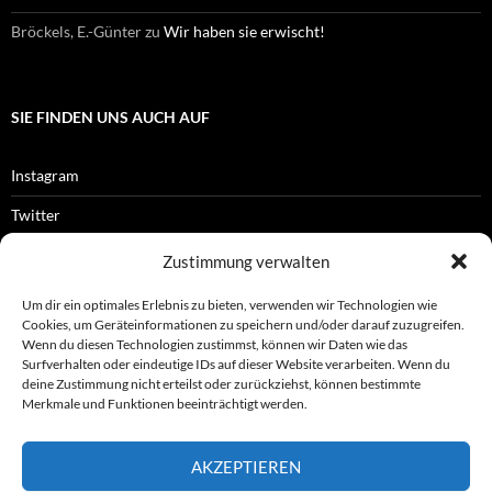
Bröckels, E.-Günter
zu
Wir haben sie erwischt!
SIE FINDEN UNS AUCH AUF
Instagram
Twitter
Facebook
Zustimmung verwalten
RSS-Feed
Um dir ein optimales Erlebnis zu bieten, verwenden wir Technologien wie
Cookies, um Geräteinformationen zu speichern und/oder darauf zuzugreifen.
Wenn du diesen Technologien zustimmst, können wir Daten wie das
Surfverhalten oder eindeutige IDs auf dieser Website verarbeiten. Wenn du
OFFIZIELLES
deine Zustimmung nicht erteilst oder zurückziehst, können bestimmte
Merkmale und Funktionen beeinträchtigt werden.
Impressum
AKZEPTIEREN
Datenschutz