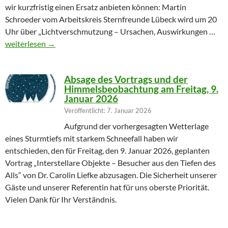
wir kurzfristig einen Ersatz anbieten können: Martin
Schroeder vom Arbeitskreis Sternfreunde Lübeck wird um 20
Uhr über „Lichtverschmutzung – Ursachen, Auswirkungen …
Geändertes Vortragsthema 06.03.2026
weiterlesen
→
Absage des Vortrags und der
Himmelsbeobachtung am Freitag, 9.
Januar 2026
Veröffentlicht: 7. Januar 2026
Aufgrund der vorhergesagten Wetterlage
eines Sturmtiefs mit starkem Schneefall haben wir
entschieden, den für Freitag, den 9. Januar 2026, geplanten
Vortrag „Interstellare Objekte – Besucher aus den Tiefen des
Alls“ von Dr. Carolin Liefke abzusagen. Die Sicherheit unserer
Gäste und unserer Referentin hat für uns oberste Priorität.
Vielen Dank für Ihr Verständnis.