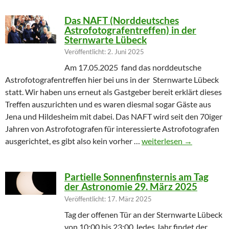
Das NAFT (Norddeutsches
Astrofotografentreffen) in der
Sternwarte Lübeck
Veröffentlicht: 2. Juni 2025
Am 17.05.2025 fand das norddeutsche
Astrofotografentreffen hier bei uns in der Sternwarte Lübeck
statt. Wir haben uns erneut als Gastgeber bereit erklärt dieses
Treffen auszurichten und es waren diesmal sogar Gäste aus
Jena und Hildesheim mit dabei. Das NAFT wird seit den 70iger
Jahren von Astrofotografen für interessierte Astrofotografen
Das NAFT (Norddeutsches
ausgerichtet, es gibt also kein vorher …
weiterlesen
→
Partielle Sonnenfinsternis am Tag
der Astronomie 29. März 2025
Veröffentlicht: 17. März 2025
Tag der offenen Tür an der Sternwarte Lübeck
von 10:00 bis 23:00 Jedes Jahr findet der