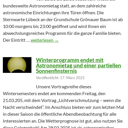
bundesweite Astronomietag statt, an dem zahlreiche
astronomische Einrichtungen ihre Türen öffnen. Die
Sternwarte Lübeck an der Grundschule Grönauer Baum ist ab
10:00 morgens bis 23:00 geöffnet und wird Ihnen ein
abwechslungsreiches Programm für die ganze Familie bieten.
Partielle Sonnenfinsternis am Tag der Astronomie
Der Eintritt …
weiterlesen
→
Winterprogramm endet mit
Astronomietag und einer partiellen
Sonnenfinsternis
Veröffentlicht: 17. März 2025
Unsere Vortragsreihe dieses
Wintersemesters endet am kommenden Freitag, den
21.03.205, mit dem Vortrag „Lichtverschmutzung – wenn die
Nacht verschwindet“. Im Anschluss bieten wir zum letzten Mal
in dieser Saison die öffentliche Abendbeobachtung für alle
Interessierten an. Die Wetterprognose ist gut, also nutzen Sie
diese Gelegenheit! Am 29.03.2025 ist als astronomisches