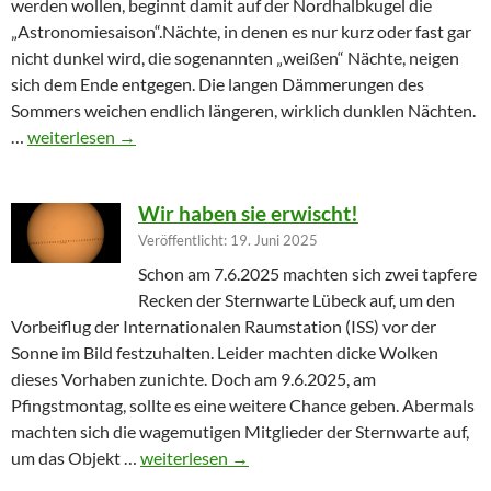
werden wollen, beginnt damit auf der Nordhalbkugel die
„Astronomiesaison“.Nächte, in denen es nur kurz oder fast gar
nicht dunkel wird, die sogenannten „weißen“ Nächte, neigen
sich dem Ende entgegen. Die langen Dämmerungen des
Sommers weichen endlich längeren, wirklich dunklen Nächten.
Furioser Auftakt zur Herbstsaison
…
weiterlesen
→
Wir haben sie erwischt!
Veröffentlicht: 19. Juni 2025
Schon am 7.6.2025 machten sich zwei tapfere
Recken der Sternwarte Lübeck auf, um den
Vorbeiflug der Internationalen Raumstation (ISS) vor der
Sonne im Bild festzuhalten. Leider machten dicke Wolken
dieses Vorhaben zunichte. Doch am 9.6.2025, am
Pfingstmontag, sollte es eine weitere Chance geben. Abermals
machten sich die wagemutigen Mitglieder der Sternwarte auf,
Wir haben sie erwischt!
um das Objekt …
weiterlesen
→