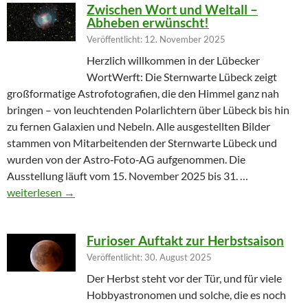
Zwischen Wort und Weltall –
Abheben erwünscht!
Veröffentlicht: 12. November 2025
Herzlich willkommen in der Lübecker
WortWerft: Die Sternwarte Lübeck zeigt
großformatige Astrofotografien, die den Himmel ganz nah
bringen – von leuchtenden Polarlichtern über Lübeck bis hin
zu fernen Galaxien und Nebeln. Alle ausgestellten Bilder
stammen von Mitarbeitenden der Sternwarte Lübeck und
wurden von der Astro‑Foto‑AG aufgenommen. Die
Ausstellung läuft vom 15. November 2025 bis 31. …
Zwischen Wort und Weltall – Abheben erwünscht!
weiterlesen
→
Furioser Auftakt zur Herbstsaison
Veröffentlicht: 30. August 2025
Der Herbst steht vor der Tür, und für viele
Hobbyastronomen und solche, die es noch