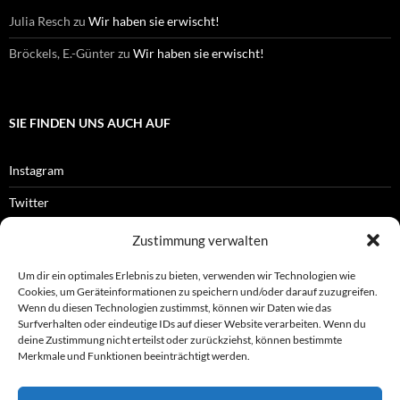
Julia Resch
zu
Wir haben sie erwischt!
Bröckels, E.-Günter
zu
Wir haben sie erwischt!
SIE FINDEN UNS AUCH AUF
Instagram
Twitter
Facebook
Zustimmung verwalten
RSS-Feed
Um dir ein optimales Erlebnis zu bieten, verwenden wir Technologien wie
Cookies, um Geräteinformationen zu speichern und/oder darauf zuzugreifen.
Wenn du diesen Technologien zustimmst, können wir Daten wie das
Surfverhalten oder eindeutige IDs auf dieser Website verarbeiten. Wenn du
OFFIZIELLES
deine Zustimmung nicht erteilst oder zurückziehst, können bestimmte
Merkmale und Funktionen beeinträchtigt werden.
Impressum