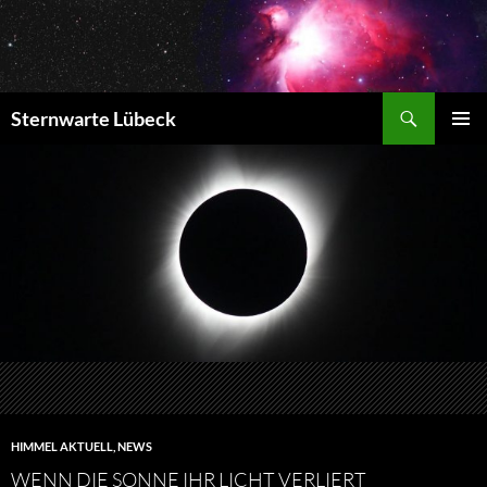
Zum
Inhalt
springen
Suchen
Sternwarte Lübeck
PRIMÄR
MENÜ
HIMMEL AKTUELL
,
NEWS
WENN DIE SONNE IHR LICHT VERLIERT