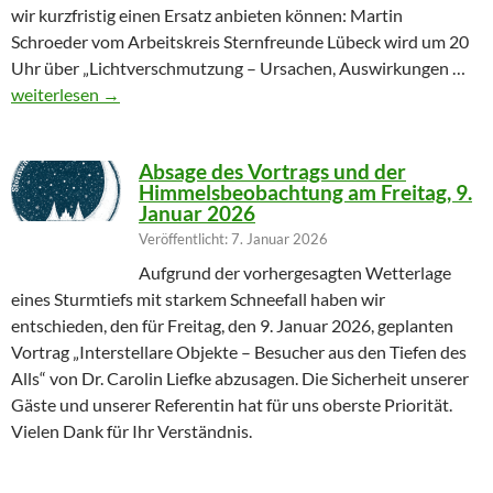
wir kurzfristig einen Ersatz anbieten können: Martin
Schroeder vom Arbeitskreis Sternfreunde Lübeck wird um 20
Uhr über „Lichtverschmutzung – Ursachen, Auswirkungen …
Geändertes Vortragsthema 06.03.2026
weiterlesen
→
Absage des Vortrags und der
Himmelsbeobachtung am Freitag, 9.
Januar 2026
Veröffentlicht: 7. Januar 2026
Aufgrund der vorhergesagten Wetterlage
eines Sturmtiefs mit starkem Schneefall haben wir
entschieden, den für Freitag, den 9. Januar 2026, geplanten
Vortrag „Interstellare Objekte – Besucher aus den Tiefen des
Alls“ von Dr. Carolin Liefke abzusagen. Die Sicherheit unserer
Gäste und unserer Referentin hat für uns oberste Priorität.
Vielen Dank für Ihr Verständnis.