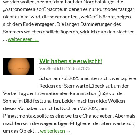
werden wollen, beginnt damit auf der Nordhalbkugel die
„Astronomiesaison“.Nächte, in denen es nur kurz oder fast gar
nicht dunkel wird, die sogenannten „weißen“ Nächte, neigen
sich dem Ende entgegen. Die langen Dämmerungen des
Sommers weichen endlich längeren, wirklich dunklen Nächten.
Furioser Auftakt zur Herbstsaison
…
weiterlesen
→
Wir haben sie erwischt!
Veröffentlicht: 19. Juni 2025
Schon am 7.6.2025 machten sich zwei tapfere
Recken der Sternwarte Lübeck auf, um den
Vorbeiflug der Internationalen Raumstation (ISS) vor der
Sonne im Bild festzuhalten. Leider machten dicke Wolken
dieses Vorhaben zunichte. Doch am 9.6.2025, am
Pfingstmontag, sollte es eine weitere Chance geben. Abermals
machten sich die wagemutigen Mitglieder der Sternwarte auf,
Wir haben sie erwischt!
um das Objekt …
weiterlesen
→