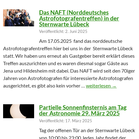
Das NAFT (Norddeutsches
Astrofotografentreffen) in der
Sternwarte Lübeck
Veröffentlicht: 2. Juni 2025
Am 17.05.2025 fand das norddeutsche
Astrofotografentreffen hier bei uns in der Sternwarte Lübeck
statt. Wir haben uns erneut als Gastgeber bereit erklärt dieses
Treffen auszurichten und es waren diesmal sogar Gäste aus
Jena und Hildesheim mit dabei. Das NAFT wird seit den 70iger
Jahren von Astrofotografen für interessierte Astrofotografen
Das NAFT (Norddeutsches
ausgerichtet, es gibt also kein vorher …
weiterlesen
→
Partielle Sonnenfinsternis am Tag
der Astronomie 29. März 2025
Veröffentlicht: 17. März 2025
Tag der offenen Tür an der Sternwarte Lübeck
von 10:00 bis 23:00 Jedes Jahr findet der