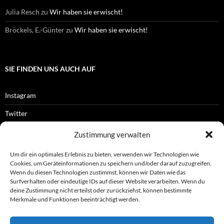
Julia Resch
zu
Wir haben sie erwischt!
Bröckels, E.-Günter
zu
Wir haben sie erwischt!
SIE FINDEN UNS AUCH AUF
Instagram
Twitter
Facebook
Zustimmung verwalten
RSS-Feed
Um dir ein optimales Erlebnis zu bieten, verwenden wir Technologien wie
Cookies, um Geräteinformationen zu speichern und/oder darauf zuzugreifen.
Wenn du diesen Technologien zustimmst, können wir Daten wie das
Surfverhalten oder eindeutige IDs auf dieser Website verarbeiten. Wenn du
OFFIZIELLES
deine Zustimmung nicht erteilst oder zurückziehst, können bestimmte
Merkmale und Funktionen beeinträchtigt werden.
Impressum