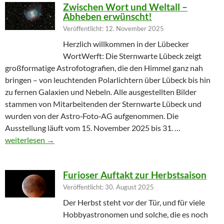
Zwischen Wort und Weltall –
Abheben erwünscht!
Veröffentlicht: 12. November 2025
Herzlich willkommen in der Lübecker
WortWerft: Die Sternwarte Lübeck zeigt
großformatige Astrofotografien, die den Himmel ganz nah
bringen – von leuchtenden Polarlichtern über Lübeck bis hin
zu fernen Galaxien und Nebeln. Alle ausgestellten Bilder
stammen von Mitarbeitenden der Sternwarte Lübeck und
wurden von der Astro‑Foto‑AG aufgenommen. Die
Ausstellung läuft vom 15. November 2025 bis 31. …
Zwischen Wort und Weltall – Abheben erwünscht!
weiterlesen
→
Furioser Auftakt zur Herbstsaison
Veröffentlicht: 30. August 2025
Der Herbst steht vor der Tür, und für viele
Hobbyastronomen und solche, die es noch