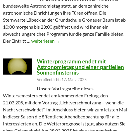
bundesweite Astronomietag statt, an dem zahlreiche
astronomische Einrichtungen ihre Türen öffnen. Die
Sternwarte Lübeck an der Grundschule Grönauer Baum ist ab
10:00 morgens bis 23:00 geöffnet und wird Ihnen ein
abwechslungsreiches Programm für die ganze Familie bieten.
Partielle Sonnenfinsternis am Tag der Astronomie
Der Eintritt …
weiterlesen
→
Winterprogramm endet mit
Astronomietag und einer partiellen
Sonnenfinsternis
Veröffentlicht: 17. März 2025
Unsere Vortragsreihe dieses
Wintersemesters endet am kommenden Freitag, den
21.03.205, mit dem Vortrag „Lichtverschmutzung – wenn die
Nacht verschwindet“. Im Anschluss bieten wir zum letzten Mal
in dieser Saison die öffentliche Abendbeobachtung für alle
Interessierten an. Die Wetterprognose ist gut, also nutzen Sie
diese Gelegenheit! Am 29.03.2025 ist als astronomisches