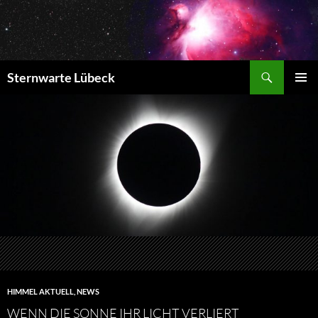
Zum
Inhalt
springen
Suchen
Sternwarte Lübeck
PRIMÄR
MENÜ
HIMMEL AKTUELL
,
NEWS
WENN DIE SONNE IHR LICHT VERLIERT