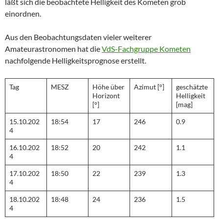
läßt sich die beobachtete Helligkeit des Kometen grob
einordnen.
Aus den Beobachtungsdaten vieler weiterer
Amateurastronomen hat die
VdS-Fachgruppe Kometen
nachfolgende Helligkeitsprognose erstellt.
Tag
MESZ
Höhe über
Azimut [°]
geschätzte
Horizont
Helligkeit
[°]
[mag]
15.10.202
18:54
17
246
0.9
4
16.10.202
18:52
20
242
1.1
4
17.10.202
18:50
22
239
1.3
4
18.10.202
18:48
24
236
1.5
4