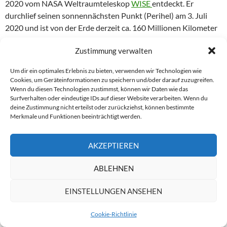
2020 vom NASA Weltraumteleskop
WISE
entdeckt. Er
durchlief seinen sonnennächsten Punkt (Perihel) am 3. Juli
2020 und ist von der Erde derzeit ca. 160 Millionen Kilometer
entfernt. Am 23. Juli 2020 wird NEOWISE seine größte
Zustimmung verwalten
Erdnähe mit 0,69 AU (103 Millionen km) erreichen. Danach
wird der langperiodische Komet wieder in die Tiefen des Alls
Um dir ein optimales Erlebnis zu bieten, verwenden wir Technologien wie
verschwinden und uns erst in ca. 5000 bis 7000 Jahren wieder
Cookies, um Geräteinformationen zu speichern und/oder darauf zuzugreifen.
beehren.
Wenn du diesen Technologien zustimmst, können wir Daten wie das
Surfverhalten oder eindeutige IDs auf dieser Website verarbeiten. Wenn du
deine Zustimmung nicht erteilst oder zurückziehst, können bestimmte
Hoffen wir also auf wolkenfreie Sicht in den nächsten Tagen!
Merkmale und Funktionen beeinträchtigt werden.
AKZEPTIEREN
ABLEHNEN
EINSTELLUNGEN ANSEHEN
Cookie-Richtlinie