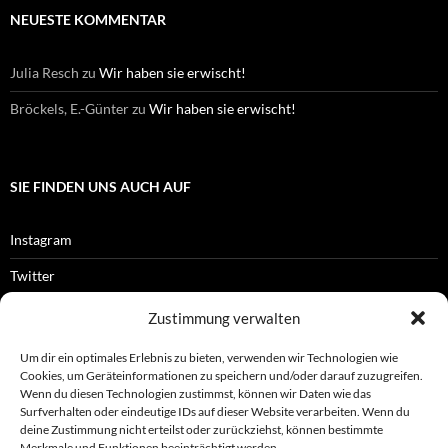
NEUESTE KOMMENTAR
Julia Resch
zu
Wir haben sie erwischt!
Bröckels, E.-Günter
zu
Wir haben sie erwischt!
SIE FINDEN UNS AUCH AUF
Instagram
Twitter
Facebook
Zustimmung verwalten
RSS-Feed
Um dir ein optimales Erlebnis zu bieten, verwenden wir Technologien wie
Cookies, um Geräteinformationen zu speichern und/oder darauf zuzugreifen.
Wenn du diesen Technologien zustimmst, können wir Daten wie das
Surfverhalten oder eindeutige IDs auf dieser Website verarbeiten. Wenn du
OFFIZIELLES
deine Zustimmung nicht erteilst oder zurückziehst, können bestimmte
Merkmale und Funktionen beeinträchtigt werden.