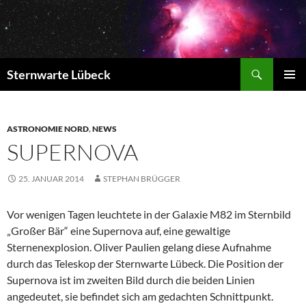
Zum
Inhalt
springen
Suchen
Sternwarte Lübeck
PRIMÄR
MENÜ
ASTRONOMIE NORD
,
NEWS
SUPERNOVA
25. JANUAR 2014
STEPHAN BRÜGGER
Vor wenigen Tagen leuchtete in der Galaxie M82 im Sternbild
„Großer Bär“ eine Supernova auf, eine gewaltige
Sternenexplosion.
Oliver Paulien gelang diese Aufnahme
durch das Teleskop der Sternwarte Lübeck. Die Position der
Supernova ist im zweiten Bild durch die beiden Linien
angedeutet, sie befindet sich am gedachten Schnittpunkt.