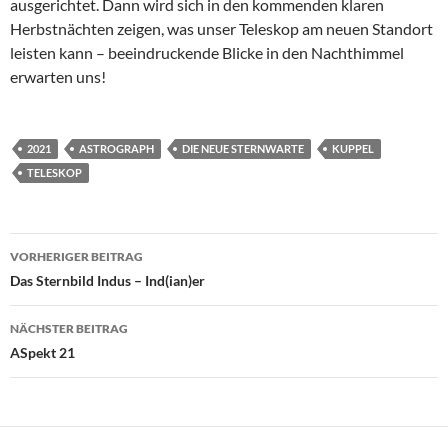
ausgerichtet. Dann wird sich in den kommenden klaren
Herbstnächten zeigen, was unser Teleskop am neuen Standort
leisten kann – beeindruckende Blicke in den Nachthimmel
erwarten uns!
2021
ASTROGRAPH
DIE NEUE STERNWARTE
KUPPEL
TELESKOP
Beitragsnavigation
VORHERIGER BEITRAG
Das Sternbild Indus – Ind(ian)er
NÄCHSTER BEITRAG
ASpekt 21