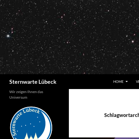
Zum
Inhalt
springen
Suchen
Sternwarte Lübeck
HOME
V
Wir zeigen Ihnen das
Universum
Schlagwortarch