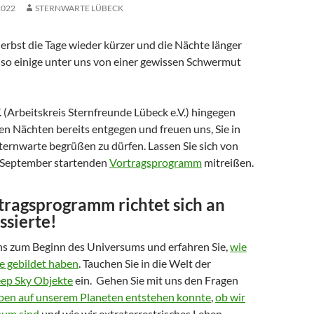
2022
STERNWARTE LÜBECK
erbst die Tage wieder kürzer und die Nächte länger
so einige unter uns von einer gewissen Schwermut
 (Arbeitskreis Sternfreunde Lübeck e.V.) hingegen
en Nächten bereits entgegen und freuen uns, Sie in
ternwarte begrüßen zu dürfen. Lassen Sie sich von
 September startenden
Vortragsprogramm
mitreißen.
tragsprogramm richtet sich an
ssierte!
uns zum Beginn des Universums und erfahren Sie,
wie
e gebildet haben
. Tauchen Sie in die Welt der
ep Sky Objekte
ein. Gehen Sie mit uns den Fragen
eben auf unserem Planeten entstehen konnte
,
ob wir
sum sind
und wie wir extraterrestrisches Leben