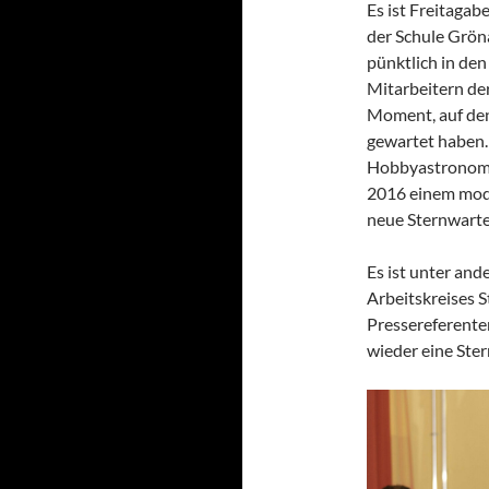
Es ist Freitaga
der Schule Grön
pünktlich in den
Mitarbeitern der
Moment, auf den
gewartet haben. 
Hobbyastronome
2016 einem mod
neue Sternwarte 
Es ist unter an
Arbeitskreises S
Pressereferente
wieder eine Ster