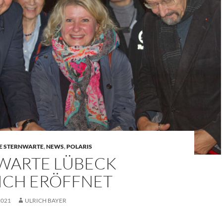
UE STERNWARTE
,
NEWS
,
POLARIS
WARTE LÜBECK
LICH ERÖFFNET
2021
ULRICH BAYER