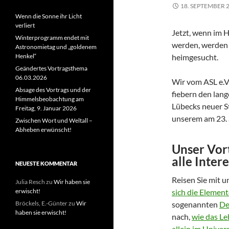
18. SEPTEMBER 
Wenn die Sonne ihr Licht
verliert
Jetzt, wenn im H
Winterprogramm endet mit
werden, werden 
Astronomietag und „goldenem
Henkel“
heimgesucht.
Geändertes Vortragsthema
06.03.2026
Wir vom ASL e.V.
Absage des Vortrags und der
fiebern den lang
Himmelsbeobachtung am
Lübecks neuer S
Freitag, 9. Januar 2026
unserem am 23.
Zwischen Wort und Weltall –
Abheben erwünscht!
Unser Vor
alle Intere
NEUESTE KOMMENTAR
Reisen Sie mit 
Julia Resch
zu
Wir haben sie
erwischt!
sich die Element
Bröckels, E.-Günter
zu
Wir
sogenannten
De
haben sie erwischt!
nach,
wie das L
allein im Univer