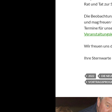
Rat und Tat zur S
Die Beobachtung
und mag freuen w
Termine für uns
Veranstaltungsk
Wir freuen uns d
Ihre Sternwarte
2022
DIE NE
VORTRAGSPROG