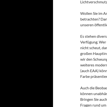
Lichtverschmutz
Wollen Sie im A
betrachten? Dan
unseren öffentl
Es stehen diver
Verfügung. Wer 
nicht scheut, da
großen Hauptins
wir den Schwung
weiteres modern
(auch EAA) könn
Farbe präsentier
Auch die Beobac
können unabhän
Bringen Sie auch
Fragen rund um 