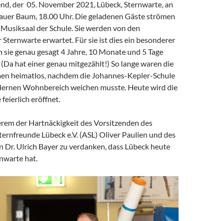
bend, der 05. November 2021, Lübeck, Sternwarte, an
auer Baum, 18.00 Uhr. Die geladenen Gäste strömen
 Musiksaal der Schule. Sie werden von den
 Sternwarte erwartet. Für sie ist dies ein besonderer
 sie genau gesagt 4 Jahre, 10 Monate und 5 Tage
(Da hat einer genau mitgezählt!) So lange waren die
n heimatlos, nachdem die Johannes-Kepler-Schule
ernen Wohnbereich weichen musste. Heute wird die
feierlich eröffnet.
derem der Hartnäckigkeit des Vorsitzenden des
ternfreunde Lübeck e.V. (ASL) Oliver Paulien und des
n Dr. Ulrich Bayer zu verdanken, dass Lübeck heute
nwarte hat.