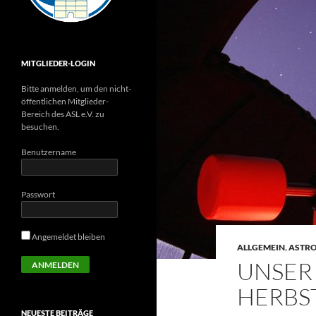
MITGLIEDER-LOGIN
Bitte anmelden, um den nicht-
öffentlichen Mitglieder-
Bereich des ASL e.V. zu
besuchen.
Benutzername
Passwort
Angemeldet bleiben
ALLGEMEIN
,
ASTR
UNSER
HERBS
NEUESTE BEITRÄGE