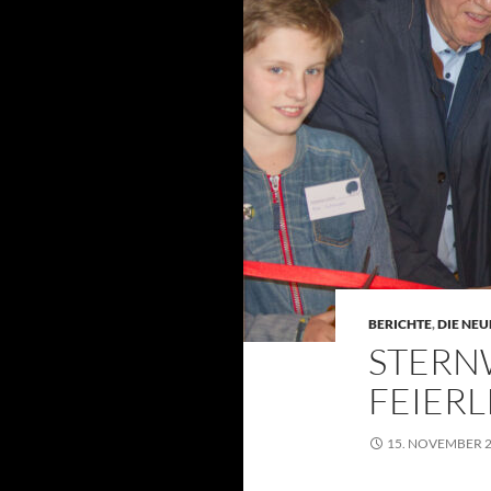
BERICHTE
,
DIE NE
STERN
FEIER
15. NOVEMBER 