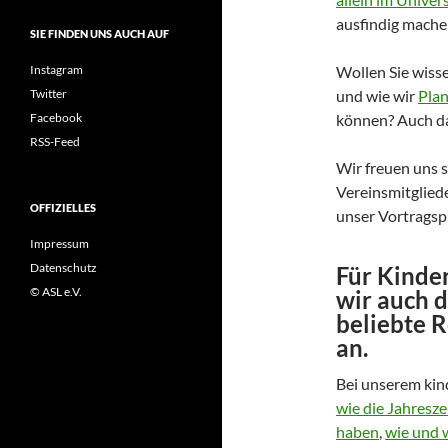
ausfindig mache
SIE FINDEN UNS AUCH AUF
Instagram
Wollen Sie wiss
Twitter
und wie wir
Plan
Facebook
können? Auch dan
RSS-Feed
Wir freuen uns s
Vereinsmitglied
OFFIZIELLES
unser Vortrags
Impressum
Datenschutz
Für Kinde
© ASL e.V.
wir auch d
beliebte 
an.
Bei unserem ki
wie die Jahresz
haben
,
wie und 