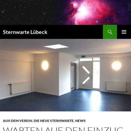
Zum
Inhalt
springen
Suchen
Sternwarte Lübeck
PRIMÄR
MENÜ
AUS DEM VEREIN
,
DIE NEUE STERNWARTE
,
NEWS
WARTEN AUF DEN EINZUG