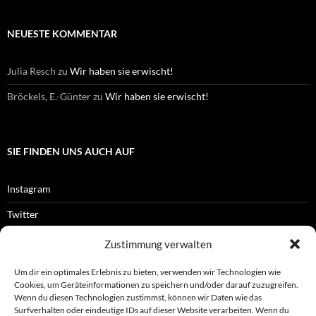
NEUESTE KOMMENTAR
Julia Resch
zu
Wir haben sie erwischt!
Bröckels, E.-Günter
zu
Wir haben sie erwischt!
SIE FINDEN UNS AUCH AUF
Instagram
Twitter
Facebook
Zustimmung verwalten
RSS-Feed
Um dir ein optimales Erlebnis zu bieten, verwenden wir Technologien wie
Cookies, um Geräteinformationen zu speichern und/oder darauf zuzugreifen.
Wenn du diesen Technologien zustimmst, können wir Daten wie das
Surfverhalten oder eindeutige IDs auf dieser Website verarbeiten. Wenn du