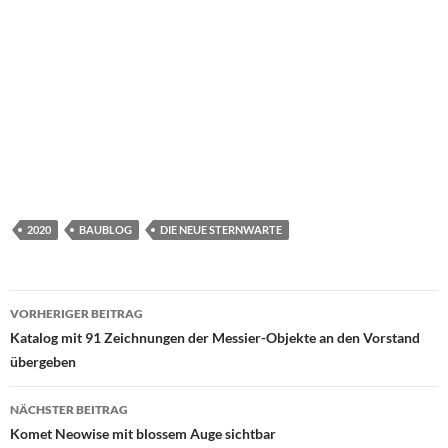
2020
BAUBLOG
DIE NEUE STERNWARTE
Beitragsnavigation
VORHERIGER BEITRAG
Katalog mit 91 Zeichnungen der Messier-Objekte an den Vorstand
übergeben
NÄCHSTER BEITRAG
Komet Neowise mit blossem Auge sichtbar