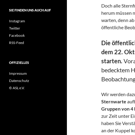
Doch alle Stern
SIE FINDEN UNS AUCH AUF
herum müssen ni
warten, denn ab
Instagram
öffentliche Beo
Twitter
Facebook
Die öffentl
RSS-Feed
dem 22. Okt
starten.
Vora
OFFIZIELLES
bedecktem Hi
Impressum
Beobachtung 
Datenschutz
© ASL e.V.
Wir werden daz
Sternwarte
auf
Gruppen von 4
zur Zeit unter E
haben Sie Verstä
an der Kuppel 