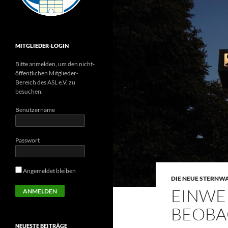
MITGLIEDER-LOGIN
Bitte anmelden, um den nicht-
öffentlichen Mitglieder-
Bereich des ASL e.V. zu
besuchen.
Benutzername
Passwort
Angemeldet bleiben
DIE NEUE STERNW
EINWE
BEOBA
NEUESTE BEITRÄGE