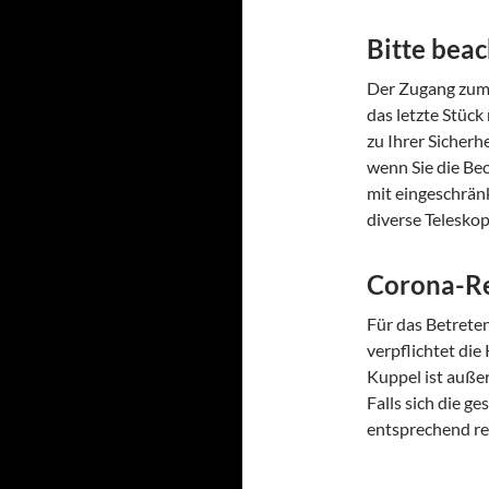
Bitte bea
Der Zugang zum 
das letzte Stück
zu Ihrer Sicherh
wenn Sie die Be
mit eingeschrän
diverse Teleskop
Corona-R
Für das Betreten
verpflichtet die
Kuppel ist auße
Falls sich die g
entsprechend re