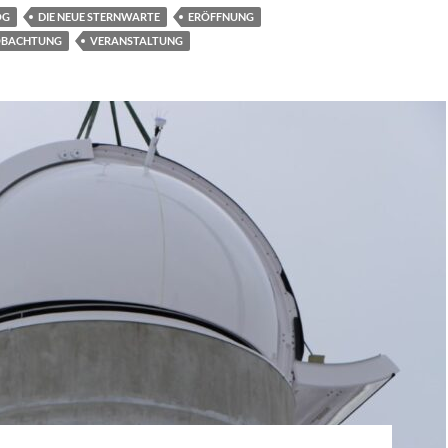
OG
DIE NEUE STERNWARTE
ERÖFFNUNG
EOBACHTUNG
VERANSTALTUNG