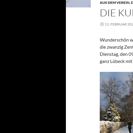
AUS DEM VEREIN
,
DIE KU
11. FEBRUAR 20
Wunderschön wei
die zwanzig Zen
Dienstag, den 09
ganz Lübeck mit