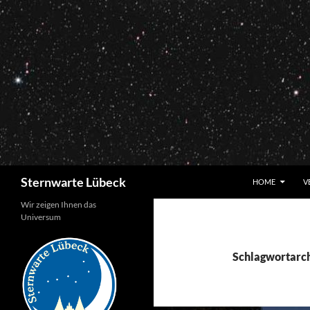
Zum
Inhalt
springen
Suchen
Sternwarte Lübeck
HOME
V
Wir zeigen Ihnen das
Universum
Schlagwortarch