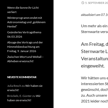
5. SEPTEMBER 2
Wenn die Sonne ihr Licht
verliert
aktualisiert am 07.
Winterprogramm endet mit
Astronomietag und „goldenem
Um mehr als ein
Henkel“
Sternwarte versc
Geändertes Vortragsthema
06.03.2026
Absage des Vortrags und der
Am Freitag, 
Himmelsbeobachtung am
Sternwarte L
Freitag, 9. Januar 2026
Zwischen Wort und Weltall –
Veranstaltun
Abheben erwünscht!
eingeweiht.
NEUESTE KOMMENTAR
Wir hätten uns 
interessierten 
Julia Resch
zu
Wir haben sie
gewünscht, doch
erwischt!
zu. Auch unsere
Bröckels, E.-Günter
zu
Wir
haben sie erwischt!
2021 leider noch