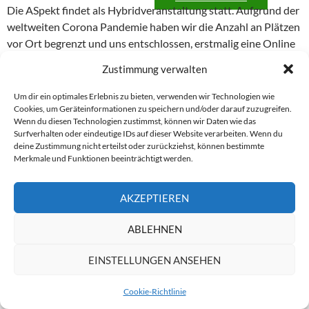
Die ASpekt findet als Hybridveranstaltung statt. Aufgrund der
weltweiten Corona Pandemie haben wir die Anzahl an Plätzen
vor Ort begrenzt und uns entschlossen, erstmalig eine Online
Teilnahme zu ermöglichen. Die Tagung findet vor Ort unter
Zustimmung verwalten
Einhaltung der aktuellen Hygienevorschriften und Beachtung
der 3G Regeln (geimpft, genesen, getestet) statt.
Um dir ein optimales Erlebnis zu bieten, verwenden wir Technologien wie
Cookies, um Geräteinformationen zu speichern und/oder darauf zuzugreifen.
Wenn du diesen Technologien zustimmst, können wir Daten wie das
Der Arbeitskreis Sternfreunde Lübeck e.V. als Betreiber der
Surfverhalten oder eindeutige IDs auf dieser Website verarbeiten. Wenn du
Sternwarte Lübeck und Veranstalter der ASpekt 21 hat sich
deine Zustimmung nicht erteilst oder zurückziehst, können bestimmte
entschlossen, die eigentliche Tagung im Herzen der Stadt
Merkmale und Funktionen beeinträchtigt werden.
Lübeck mit seinem mittelalterlichen Flair auszurichten. Hierfür
nutzen wir die Aula des Johanneum zu Lübeck, einem der
AKZEPTIEREN
Lübecker Gymnasien mit einer sehenswerten teleskopischen
Beaobachtungsplattform über den Dächern der Lübecker
ABLEHNEN
Altstadt.
EINSTELLUNGEN ANSEHEN
Die Vor-Ort Plätze sind nahezu vergeben, weshalb wir nur
noch Wartelistenplätze anbieten. Für die Teilnehmer vor Ort
Cookie-Richtlinie
erheben wir einen Unkostenbeitrag von 15,- Euro, die Online