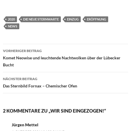
2020
DIE NEUE STERNWARTE
EINZUG
ERÖFFNUNG
NEWS
Beitragsnavigation
VORHERIGER BEITRAG
Komet Neowise und leuchtende Nachtwolken über der Lübecker
Bucht
NÄCHSTER BEITRAG
Das Sternbild Fornax – Chemischer Ofen
2 KOMMENTARE ZU „WIR SIND EINGEZOGEN!“
Jürgen Mettel