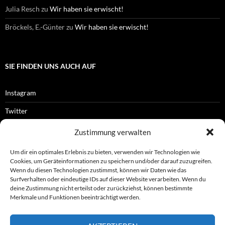
Julia Resch
zu
Wir haben sie erwischt!
Bröckels, E.-Günter
zu
Wir haben sie erwischt!
SIE FINDEN UNS AUCH AUF
Instagram
Twitter
Facebook
Zustimmung verwalten
RSS-Feed
Um dir ein optimales Erlebnis zu bieten, verwenden wir Technologien wie
Cookies, um Geräteinformationen zu speichern und/oder darauf zuzugreifen.
Wenn du diesen Technologien zustimmst, können wir Daten wie das
Surfverhalten oder eindeutige IDs auf dieser Website verarbeiten. Wenn du
OFFIZIELLES
deine Zustimmung nicht erteilst oder zurückziehst, können bestimmte
Merkmale und Funktionen beeinträchtigt werden.
Impressum