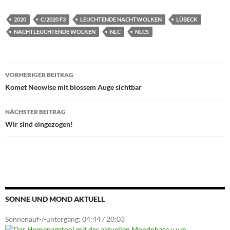
2020
C/2020 F3
LEUCHTENDE NACHTWOLKEN
LÜBECK
NACHTLEUCHTENDE WOLKEN
NLC
NLCS
Beitragsnavigation
VORHERIGER BEITRAG
Komet Neowise mit blossem Auge sichtbar
NÄCHSTER BEITRAG
Wir sind eingezogen!
SONNE UND MOND AKTUELL
Sonnenauf-/-untergang: 04:44 / 20:03