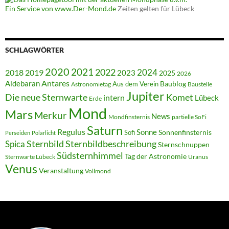
Ein Service von www.Der-Mond.de
Zeiten gelten für Lübeck
SCHLAGWÖRTER
2020
2021
2022
2018
2024
2019
2023
2025
2026
Antares
Aldebaran
Baublog
Aus dem Verein
Astronomietag
Baustelle
Jupiter
Die neue Sternwarte
Komet
intern
Lübeck
Erde
Mond
Mars
Merkur
News
Mondfinsternis
partielle SoFi
Saturn
Regulus
Sonne
Sonnenfinsternis
Sofi
Perseiden
Polarlicht
Sternbild
Sternbildbeschreibung
Spica
Sternschnuppen
Südsternhimmel
Tag der Astronomie
Sternwarte Lübeck
Uranus
Venus
Veranstaltung
Vollmond