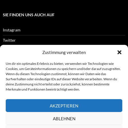
SIE FINDEN UNS AUCH AUF
Instagram
Twitter
Facebook
Zustimmung verwalten
RSS-Feed
Um dir ein optimales Erlebnis zu bieten, verwenden wir Technologien wie
Cookies, um Geräteinformationen zu speichern und/oder darauf zuzugreifen.
Wenn du diesen Technologien zustimmst, können wir Daten wie das
Surfverhalten oder eindeutige IDs auf dieser Website verarbeiten. Wenn du
OFFIZIELLES
deine Zustimmung nicht erteilst oder zurückziehst, können bestimmte
Merkmale und Funktionen beeinträchtigt werden.
Impressum
AKZEPTIEREN
Datenschutz
ABLEHNEN
© ASL e.V.