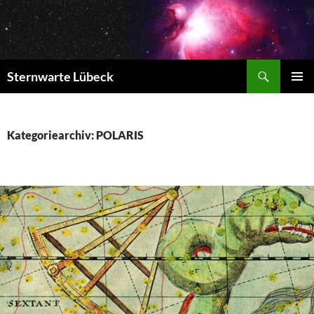
Zum
Inhalt
springen
Suchen
Sternwarte Lübeck
PRIMÄR
MENÜ
Kategoriearchiv: POLARIS