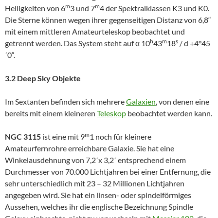
m
m
Helligkeiten von 6
3 und 7
4 der Spektralklassen K3 und K0.
Die Sterne können wegen ihrer gegenseitigen Distanz von 6,8“
mit einem mittleren Amateurteleskop beobachtet und
h
m
s
getrennt werden. Das System steht auf α 10
43
18
/ d +4°45
´0“.
3.2 Deep Sky Objekte
Im Sextanten befinden sich mehrere
Galaxien
, von denen eine
bereits mit einem kleineren
Teleskop
beobachtet werden kann.
m
NGC 3115
ist eine mit 9
1 noch für kleinere
Amateurfernrohre erreichbare Galaxie. Sie hat eine
Winkelausdehnung von 7,2´x 3,2´ entsprechend einem
Durchmesser von 70.000 Lichtjahren bei einer Entfernung, die
sehr unterschiedlich mit 23 – 32 Millionen Lichtjahren
angegeben wird. Sie hat ein linsen- oder spindelförmiges
Aussehen, welches ihr die englische Bezeichnung Spindle