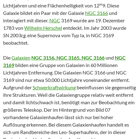
m
Lichtjahren und eine Flächenhelligkeit von 12
9. Diese
Galaxie bildet ein Paar mit der Galaxie
NGC 3166
und
interagiert mit dieser.
NGC
3169 wurde am 19. Dezember
1783 von
Wilhelm Herschel
entdeckt. Im Jahr 2003 wurde
SN 2003cg
, eine Supernova vom Typ Ia, in NGC 3169
beobachtet.
Die
Galaxien
NGC 3156
,
NGC 3165
,
NGC 3166
und
NGC
3169
bilden eine Gruppe von Galaxien in 60 Millionen
Lichtjahren Entfernung. Die Galaxien NGC 3166 und NGC
3169 sind nur etwa 50.000 Lichtjahre voneinander entfernt.
Aufgrund der
Schwerkraftwirkung
beeinflussen sie gegenseitig
ihre Strukturen. Weil die Galaxiengruppe relativ weit entfernt
und damit lichtschwach ist, benötigt man zur Beobachtung ein
größeres Teleskop. Der im Hintergrund von Bild 07
vorhandene Galaxienhaufen lässt sich nur bei hoher
Auflösung erkennen. Bei diesem Galaxienhaufen handelt es
sich um Randbereiche des Leo-Superhaufens, der in dieser