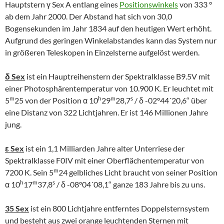
Hauptstern γ Sex A entlang eines
Positionswinkels
von 333 °
ab dem Jahr 2000. Der Abstand hat sich von 30,0
Bogensekunden im Jahr 1834 auf den heutigen Wert erhöht.
Aufgrund des geringen Winkelabstandes kann das System nur
in größeren Teleskopen in Einzelsterne aufgelöst werden.
δ Sex
ist ein Hauptreihenstern der Spektralklasse B9.5V mit
einer Photosphärentemperatur von 10.900 K. Er leuchtet mit
m
h
m
s
5
25 von der Position α 10
29
28,7
/ δ -02°44´20,6“ über
eine Distanz von 322 Lichtjahren. Er ist 146 Millionen Jahre
jung.
ε Sex
ist ein 1,1 Milliarden Jahre alter Unterriese der
Spektralklasse F0IV mit einer Oberflächentemperatur von
m
7200 K. Sein 5
24 gelbliches Licht braucht von seiner Position
h
m
s
α 10
17
37,8
/ δ -08°04´08,1“ ganze 183 Jahre bis zu uns.
35 Sex
ist ein 800 Lichtjahre entferntes Doppelsternsystem
und besteht aus zwei orange leuchtenden Sternen mit