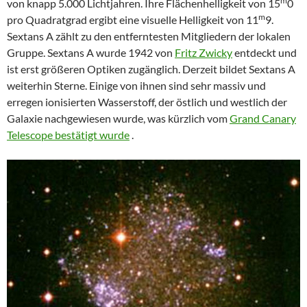
m
von knapp 5.000 Lichtjahren. Ihre Flächenhelligkeit von 15
0
m
pro Quadratgrad ergibt eine visuelle Helligkeit von 11
9.
Sextans A zählt zu den entferntesten Mitgliedern der lokalen
Gruppe. Sextans A wurde 1942 von
Fritz Zwicky
entdeckt und
ist erst größeren Optiken zugänglich. Derzeit bildet Sextans A
weiterhin Sterne. Einige von ihnen sind sehr massiv und
erregen ionisierten Wasserstoff, der östlich und westlich der
Galaxie nachgewiesen wurde, was kürzlich vom
Grand Canary
Telescope bestätigt wurde
.