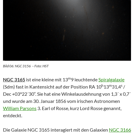
Bild 06: NGC 3156 – Foto: HST
m
NGC 3165
ist eine kleine mit 13
9 leuchtende
Spiralgalaxie
h
m
s
(Sdm) fast in Kantensicht auf der Position RA 10
13
31,4
/
Dec +03°22´30“. Sie hat eine Winkelausdehnung von 1,3´ x 0,7´
und wurde am 30. Januar 1856 vom irischen Astronomen
William Parsons
3. Earl of Rosse, kurz Lord Rosse genannt,
entdeckt.
Die Galaxie NGC 3165 interagiert mit den Galaxien
NGC 3166