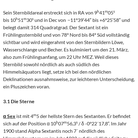
h
m
s
Sein Sternbildareal erstreckt sich in RA von 9
41
05
h
m
s
bis 10
51
30
und in Dec von
−11°39′44″ bis +6°25′58″ und
belegt damit 314 Quadratgrad. Der Sextant ist ein
Frühlingssternbild und von 78° Nord bis 84° Süd vollständig
sichtbar und wird eingerahmt von den Sternbildern Löwe,
Wasserschlange und Becher. Es kulminiert um den 21. März,
also zum Frühlingsanfang, um 22 Uhr MEZ. Weil dieses
Sternbild sowohl nördlich als auch südlich des
Himmelsäquators liegt, setze ich bei den nördlichen
Deklinationen ausnahmsweise, zur leichteren Unterscheidung,
ein Pluszeichen voran.
3.1 Die Sterne
m
α Sex
ist mit 4
5 der hellste Stern des Sextanten. Er befindet
h
m
s
sich auf der Position α 10
07
56,3
/ δ -0°22´17,8“. Im Jahr
1900 stand Alpha Sextantis noch 7´ nördlich des