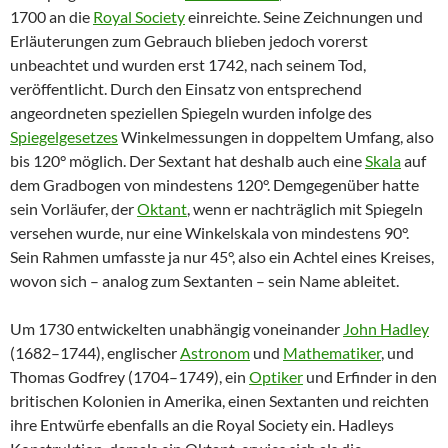
1700 an die
Royal Society
einreichte. Seine Zeichnungen und
Erläuterungen zum Gebrauch blieben jedoch vorerst
unbeachtet und wurden erst 1742, nach seinem Tod,
veröffentlicht. Durch den Einsatz von entsprechend
angeordneten speziellen Spiegeln wurden infolge des
Spiegelgesetzes
Winkelmessungen in doppeltem Umfang, also
bis 120° möglich. Der Sextant hat deshalb auch eine
Skala
auf
dem Gradbogen von mindestens 120°. Demgegenüber hatte
sein Vorläufer, der
Oktant
, wenn er nachträglich mit Spiegeln
versehen wurde, nur eine Winkelskala von mindestens 90°.
Sein Rahmen umfasste ja nur 45°, also ein Achtel eines Kreises,
wovon sich – analog zum Sextanten – sein Name ableitet.
Um 1730 entwickelten unabhängig voneinander
John Hadley
(1682–1744), englischer
Astronom
und
Mathematiker
, und
Thomas Godfrey (1704–1749), ein
Optiker
und Erfinder in den
britischen Kolonien in Amerika, einen Sextanten und reichten
ihre Entwürfe ebenfalls an die Royal Society ein. Hadleys