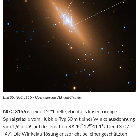
Bild 05: NGC 3115 – Überlagerung VLT und Chandra
m
NGC 3156
ist eine 12
1 helle, ebenfalls linsenförmige
Spiralgalaxie vom Hubble-Typ S0 mit einer Winkelausdehnung
h
m
s
von 1,9´ x 0,9´ auf der Position RA 10
12
41,1
/ Dec +3°07
´47“. Die Winkelauflösung entspricht bei einer geschätzten