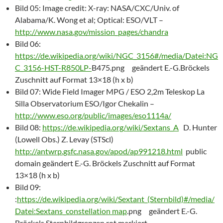
Bild 05: Image credit: X-ray: NASA/CXC/Univ. of
Alabama/K. Wong et al; Optical: ESO/VLT –
http://www.nasa.gov/mission_pages/chandra
Bild 06:
https://de.wikipedia.org/wiki/NGC_3156#/media/Datei:NG
C_3156-HST-R850LP-
B475.png geändert E.-G.Bröckels
Zuschnitt auf Format 13×18 (h x b)
Bild 07: Wide Field Imager MPG / ESO 2,2m Teleskop La
Silla Observatorium ESO/Igor Chekalin –
http://www.eso.org/public/images/eso1114a/
Bild 08:
https://de.wikipedia.org/wiki/Sextans_A
D. Hunter
(Lowell Obs.) Z. Levay (STScl)
http://antwrp.gsfc.nasa.gov/apod/ap991218.html
public
domain geändert E.-G. Bröckels Zuschnitt auf Format
13×18 (h x b)
Bild 09:
:
https://de.wikipedia.org/wiki/Sextant_(Sternbild)#/media/
Datei:Sextans_constellation map
.png geändert E.-G.
Bröckels Sternbildgrenzen rot markiert