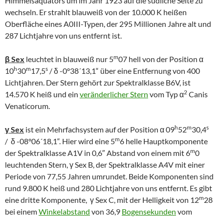
Himmelsäquators um im Jahr 1923 auf die südliche Seite zu
wechseln. Er strahlt blauweiß von der 10.000 K heißen
Oberfläche eines A0III-Typen, der 295 Millionen Jahre alt und
287 Lichtjahre von uns entfernt ist.
m
β Sex
leuchtet in blauweiß nur 5
07 hell von der Position α
h
m
s
10
30
17,5
/ δ -0°38´13,1“ über eine Entfernung von 400
Lichtjahren. Der Stern gehört zur Spektralklasse B6V, ist
2
14.570 K heiß und ein
veränderlicher Stern
vom Typ α
Canis
Venaticorum.
h
m
s
γ Sex
ist ein Mehrfachsystem auf der Position α 09
52
30,4
m
/ δ -08°06´18,1“. Hier wird eine 5
6 helle Hauptkomponente
m
der Spektralklasse A1V in 0,6″ Abstand von einem mit 6
0
leuchtenden Stern, γ Sex B, der Spektralklasse A4V mit einer
Periode von 77,55 Jahren umrundet. Beide Komponenten sind
rund 9.800 K heiß und 280 Lichtjahre von uns entfernt. Es gibt
m
eine dritte Komponente, γ Sex C, mit der Helligkeit von 12
28
bei einem
Winkelabstand
von 36,9
Bogensekunden
vom