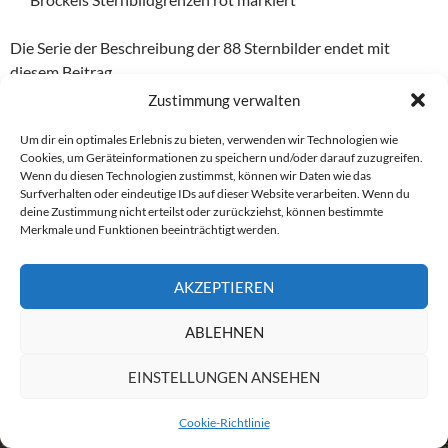
Die Serie der Beschreibung der 88 Sternbilder endet mit
diesem Beitrag.
Zustimmung verwalten
Um dir ein optimales Erlebnis zu bieten, verwenden wir Technologien wie
2024
FRÜHLINGSSTERNBILD
HIMMELSÄQUATOR
Cookies, um Geräteinformationen zu speichern und/oder darauf zuzugreifen.
STERNBILDBESCHREIBUNG
Wenn du diesen Technologien zustimmst, können wir Daten wie das
Surfverhalten oder eindeutige IDs auf dieser Website verarbeiten. Wenn du
deine Zustimmung nicht erteilst oder zurückziehst, können bestimmte
Merkmale und Funktionen beeinträchtigt werden.
AKZEPTIEREN
ABLEHNEN
EINSTELLUNGEN ANSEHEN
Cookie-Richtlinie