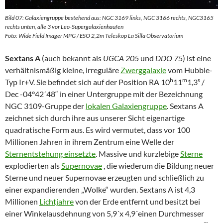
Bild 07: Galaxiengruppe bestehend aus: NGC 3169 links, NGC 3166 rechts, NGC3165
rechts unten, alle 3 vor Leo-Supergalaxienhaufen
Foto: Wide Field Imager MPG / ESO 2,2m Teleskop La Silla Observatorium
Sextans A
(auch bekannt als
UGCA 205
und
DDO 75
) ist eine
verhältnismäßig kleine, irreguläre
Zwerggalaxie
vom Hubble-
h
m
s
Typ Ir+V. Sie befindet sich auf der Position RA 10
11
1,3
/
Dec -04°42´48“ in einer Untergruppe mit der Bezeichnung
NGC 3109-Gruppe der
lokalen Galaxiengruppe
. Sextans A
zeichnet sich durch ihre aus unserer Sicht eigenartige
quadratische Form aus. Es wird vermutet, dass vor 100
Millionen Jahren in ihrem Zentrum eine Welle der
Sternentstehung einsetzte
. Massive und kurzlebige
Sterne
explodierten als
Supernovae
, die wiederum die Bildung neuer
Sterne und neuer Supernovae erzeugten und schließlich zu
einer expandierenden „Wolke“ wurden. Sextans A ist 4,3
Millionen
Lichtjahre
von der Erde entfernt und besitzt bei
einer Winkelausdehnung von 5,9´x 4,9´einen Durchmesser