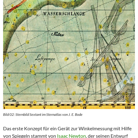
Bild 02: Sternbild Sextant im Sternatlas von J. E. Bode
Das erste Konzept für ein Gerät zur Winkelmessung mit Hilfe
von Spiegeln stammt von
Isaac Newton
, der seinen Entwurf