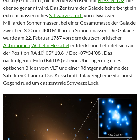
Galaxy einbrachte, nicht zu verwechseln mit
Messier 102
, die
ebenso genannt wird. Das Zentrum der Galaxie beherbergt ein
extrem massereiches
Schwarzes Loch
von etwa zwei
Milliarden Sonnenmassen, bei einer Gesamtmasse der Galaxie
zwischen 300 und 400 Milliarden Sonnenmassen. Die Galaxie
wurde am 22. Februar 1787 von dem deutsch-britischen
Astronomen
Wilhelm Herschel
entdeckt und befindet sich auf
h
m
s
der Position RA 10
05
13,8
/ Dec -07°34´08“. Das
nachfolgende Foto (Bild 05) ist eine Überlagerung eines
optischen Bildes vom VLT und einer Röntgenaufnahme des
Satelliten Chandra. Das Ausschnitt-Inlay zeigt eine Starburst-
Gegend rund um das zentrale Schwarze Loch.