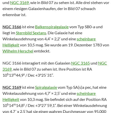
und
NGC 3169
, wie in Bild 07 zu sehen ist. Alle drei stehen vor
einem riesigen Galaxienhaufen, der in Bild 07 schwach
erkennbar ist.
NGC 3166
ist eine
Balkenspiralgalaxie
vom Typ SB0-a und
liegt im
Sternbild
Sextans
. Die Galaxie hat eine
Winkelausdehnung von 4,4′ × 2,2′ und eine
scheinbare
Helligkeit
von 10,5 mag. Sie wurde am 19. Dezember 1783 von
Wilhelm Herschel
entdeckt.
NGC 3166 interagiert mit den Galaxien
NGC 3165
und
NGC
3169
, wie in Bild 07 zu sehen ist. Ihre Position ist RA
h
m
s
10
13
44,9
/ Dec +3°25´31“.
NGC 3169
ist eine
Spiralgalaxie
vom Typ SA(s)a pec, hat eine
Winkelausdehnung von 4,7′ × 2,5′ und eine
scheinbare
Helligkeit
von 10,3 mag. Sie befindet sich auf der Position RA
h
m
s
10
14
14,8
/ Dec +3°27´59,1“. Bei einer Winkelausdehnung
von 4,7´ x 2,5´hat sie einen wahren Durchmesser von 95.000