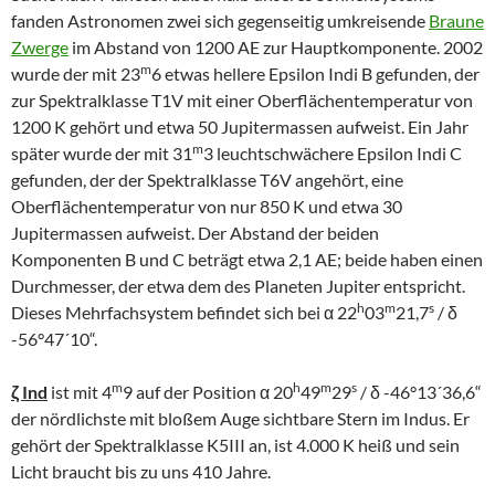
fanden Astronomen zwei sich gegenseitig umkreisende
Braune
Zwerge
im Abstand von 1200 AE zur Hauptkomponente. 2002
m
wurde der mit 23
6 etwas hellere Epsilon Indi B gefunden, der
zur Spektralklasse T1V mit einer Oberflächentemperatur von
1200 K gehört und etwa 50 Jupitermassen aufweist. Ein Jahr
m
später wurde der mit 31
3 leuchtschwächere Epsilon Indi C
gefunden, der der Spektralklasse T6V angehört, eine
Oberflächentemperatur von nur 850 K und etwa 30
Jupitermassen aufweist. Der Abstand der beiden
Komponenten B und C beträgt etwa 2,1 AE; beide haben einen
Durchmesser, der etwa dem des Planeten Jupiter entspricht.
h
m
s
Dieses Mehrfachsystem befindet sich bei α 22
03
21,7
/ δ
-56°47´10“.
m
h
m
s
ζ Ind
ist mit 4
9 auf der Position α 20
49
29
/ δ -46°13´36,6“
der nördlichste mit bloßem Auge sichtbare Stern im Indus. Er
gehört der Spektralklasse K5III an, ist 4.000 K heiß und sein
Licht braucht bis zu uns 410 Jahre.