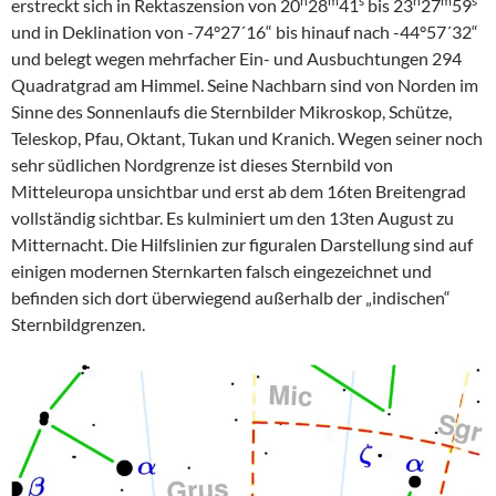
h
m
s
h
m
s
erstreckt sich in Rektaszension von 20
28
41
bis 23
27
59
und in Deklination von -74°27´16“ bis hinauf nach -44°57´32“
und belegt wegen mehrfacher Ein- und Ausbuchtungen 294
Quadratgrad am Himmel. Seine Nachbarn sind von Norden im
Sinne des Sonnenlaufs die Sternbilder Mikroskop, Schütze,
Teleskop, Pfau, Oktant, Tukan und Kranich. Wegen seiner noch
sehr südlichen Nordgrenze ist dieses Sternbild von
Mitteleuropa unsichtbar und erst ab dem 16ten Breitengrad
vollständig sichtbar. Es kulminiert um den 13ten August zu
Mitternacht. Die Hilfslinien zur figuralen Darstellung sind auf
einigen modernen Sternkarten falsch eingezeichnet und
befinden sich dort überwiegend außerhalb der „indischen“
Sternbildgrenzen.