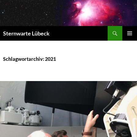
Zum
Inhalt
springen
Suchen
Sternwarte Lübeck
PRIMÄR
MENÜ
Schlagwortarchiv: 2021