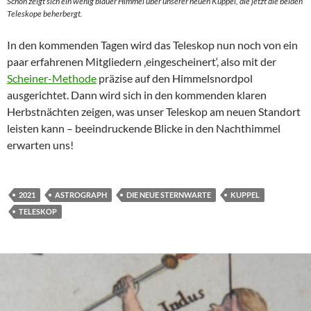
Schon zeigt sich ein wenig blauer Himmel über unserer neuen Kuppel, die jetzt die beiden
Teleskope beherbergt.
In den kommenden Tagen wird das Teleskop nun noch von ein
paar erfahrenen Mitgliedern ‚eingescheinert‘, also mit der
Scheiner-Methode
präzise auf den Himmelsnordpol
ausgerichtet. Dann wird sich in den kommenden klaren
Herbstnächten zeigen, was unser Teleskop am neuen Standort
leisten kann – beeindruckende Blicke in den Nachthimmel
erwarten uns!
2021
ASTROGRAPH
DIE NEUE STERNWARTE
KUPPEL
TELESKOP