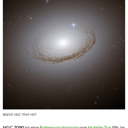
Bild 05: NGC 7049 HST
NGC 7090
ist eine
Balkenspiralgalaxie
vom
Hubble-Typ
SBc im