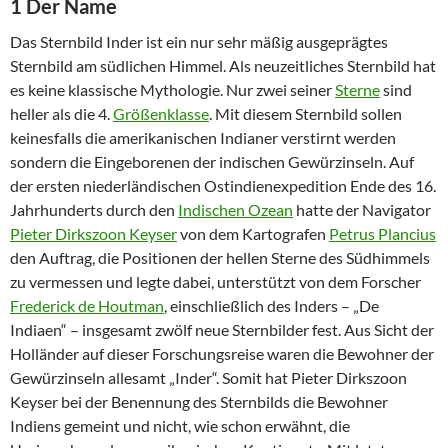
1 Der Name
Das Sternbild Inder ist ein nur sehr mäßig ausgeprägtes
Sternbild am südlichen Himmel. Als neuzeitliches Sternbild hat
es keine klassische Mythologie. Nur zwei seiner
Sterne
sind
heller als die 4.
Größenklasse
. Mit diesem Sternbild sollen
keinesfalls die amerikanischen Indianer verstirnt werden
sondern die Eingeborenen der indischen Gewürzinseln. Auf
der ersten niederländischen Ostindienexpedition Ende des 16.
Jahrhunderts durch den
Indischen Ozean
hatte der Navigator
Pieter Dirkszoon Keyser
von dem Kartografen
Petrus Plancius
den Auftrag, die Positionen der hellen Sterne des Südhimmels
zu vermessen und legte dabei, unterstützt von dem Forscher
Frederick de Houtman
, einschließlich des Inders – „De
Indiaen“ – insgesamt zwölf neue Sternbilder fest. Aus Sicht der
Holländer auf dieser Forschungsreise waren die Bewohner der
Gewürzinseln allesamt „Inder“. Somit hat Pieter Dirkszoon
Keyser bei der Benennung des Sternbilds die Bewohner
Indiens gemeint und nicht, wie schon erwähnt, die