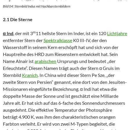
Bild 04: Sternbild Indus mit Nachbarsternbildern
2.1 Die Sterne
m
α Ind
, der mit 3
11 hellste Stern im Inder, ist ein 120
Lichtjahre
entfernter Stern der
Spektralklasse
K0 III-IV, der den
Wasserstoff in seinem Kern erschöpft hat und sich von der
Hauptreihe des HRD zum Riesenstern entwickelt hat. Sein
Name Alnair ist
arabischen
Ursprungs und bedeutet „der
Erleuchtete“. Diesen Namen trägt auch der Stern α Gruis im
Sternbild
Kranich
. In China wird dieser Stern Pe Sze, „der
zweite Stern von Persien“ genannt, eine dort von den Jesuiten-
Missionaren eingeführte Bezeichnung. α Indi hat etwa die
doppelte Masse der Sonne und ist geschätzt eine Milliarde
Jahre alt. Er hat sich auf das 6-fache des Sonnendurchmessers
ausgedehnt. Die effektive Temperatur der Photosphäre
beträgt 4.900 K, was ihm den charakteristischen orangen
Farbton verleiht. Er wird von zwei M-Typen begleitet, die