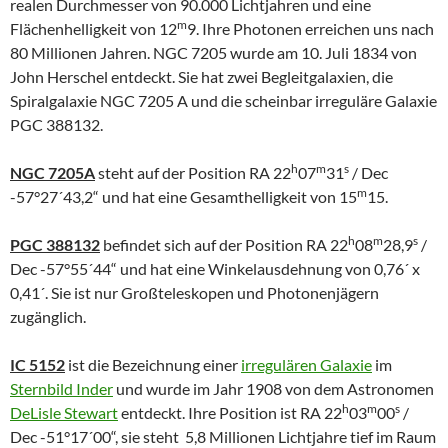
realen Durchmesser von 90.000 Lichtjahren und eine
m
Flächenhelligkeit von 12
9. Ihre Photonen erreichen uns nach
80 Millionen Jahren. NGC 7205 wurde am 10. Juli 1834 von
John Herschel entdeckt. Sie hat zwei Begleitgalaxien, die
Spiralgalaxie NGC 7205 A und die scheinbar irreguläre Galaxie
PGC 388132.
h
m
s
NGC 7205A
steht auf der Position RA 22
07
31
/ Dec
m
-57°27´43,2“ und hat eine Gesamthelligkeit von 15
15.
h
m
s
PGC 388132
befindet sich auf der Position RA 22
08
28,9
/
Dec -57°55´44“ und hat eine Winkelausdehnung von 0,76´ x
0,41´. Sie ist nur Großteleskopen und Photonenjägern
zugänglich.
IC 5152
ist die Bezeichnung einer
irregulären Galaxie
im
Sternbild Inder
und wurde im Jahr 1908 von dem Astronomen
h
m
s
DeLisle Stewart
entdeckt. Ihre Position ist RA 22
03
00
/
Dec -51°17´00“, sie steht 5,8 Millionen Lichtjahre tief im Raum