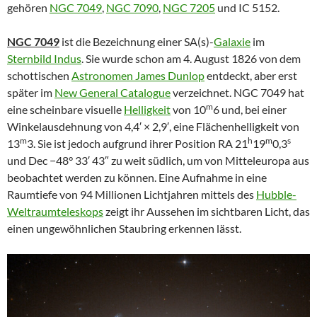
gehören
NGC 7049
,
NGC 7090
,
NGC 7205
und IC 5152.
NGC 7049
ist die Bezeichnung einer SA(s)-
Galaxie
im
Sternbild
Indus
. Sie wurde schon am 4. August 1826 von dem
schottischen
Astronomen
James Dunlop
entdeckt, aber erst
später im
New General Catalogue
verzeichnet. NGC 7049 hat
m
eine scheinbare visuelle
Helligkeit
von 10
6 und, bei einer
Winkelausdehnung von 4,4′ × 2,9′, eine Flächenhelligkeit von
m
h
m
s
13
3. Sie ist jedoch aufgrund ihrer Position RA 21
19
0,3
und Dec −48° 33′ 43″ zu weit südlich, um von Mitteleuropa aus
beobachtet werden zu können. Eine Aufnahme in eine
Raumtiefe von 94 Millionen Lichtjahren mittels des
Hubble-
Weltraumteleskops
zeigt ihr Aussehen im sichtbaren Licht, das
einen ungewöhnlichen Staubring erkennen lässt.