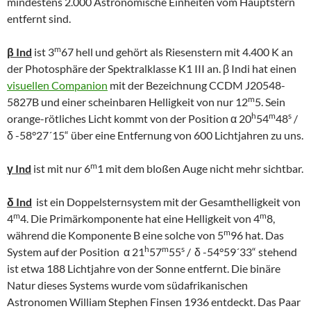
mindestens 2.000 Astronomische Einheiten vom Hauptstern
entfernt sind.
m
β Ind
ist 3
67 hell und gehört als Riesenstern mit 4.400 K an
der Photosphäre der Spektralklasse K1 III an. β Indi hat einen
visuellen Companion
mit der Bezeichnung CCDM J20548-
m
5827B und einer scheinbaren Helligkeit von nur 12
5. Sein
h
m
s
orange-rötliches Licht kommt von der Position α 20
54
48
/
δ -58°27´15“ über eine Entfernung von 600 Lichtjahren zu uns.
m
γ Ind
ist mit nur 6
1 mit dem bloßen Auge nicht mehr sichtbar.
δ Ind
ist ein Doppelsternsystem mit der Gesamthelligkeit von
m
m
4
4. Die Primärkomponente hat eine Helligkeit von 4
8,
m
während die Komponente B eine solche von 5
96 hat. Das
h
m
s
System auf der Position α 21
57
55
/
δ -54°59´33“ stehend
ist etwa 188 Lichtjahre von der Sonne entfernt. Die binäre
Natur dieses Systems wurde vom südafrikanischen
Astronomen William Stephen Finsen 1936 entdeckt. Das Paar