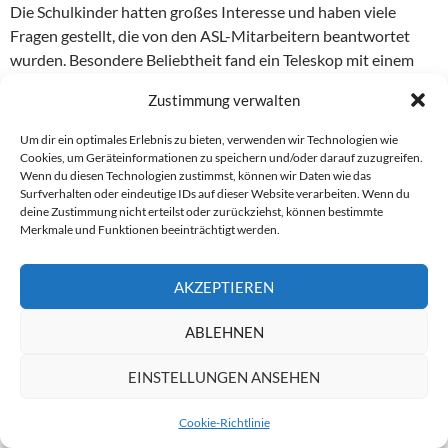
Die Schulkinder hatten großes Interesse und haben viele
Fragen gestellt, die von den ASL-Mitarbeitern beantwortet
wurden. Besondere Beliebtheit fand ein Teleskop mit einem
angebauten Projektionsschirm. Auf ihm wurde die Sonne mit
Zustimmung verwalten
einem Durchmesser von 15 cm abgebildet. Dadurch konnte die
partielle Sonnenfinsternis von mehreren Schülern gleichzeitig
Um dir ein optimales Erlebnis zu bieten, verwenden wir Technologien wie
und gefahrlos beobachtet werden. Dieses Abbild der Sonne
Cookies, um Geräteinformationen zu speichern und/oder darauf zuzugreifen.
Wenn du diesen Technologien zustimmst, können wir Daten wie das
regte die Kinder zu viel Diskussion an. Eine kleine
Surfverhalten oder eindeutige IDs auf dieser Website verarbeiten. Wenn du
Sonnenfleckengruppe war auch zu erkennen.
deine Zustimmung nicht erteilst oder zurückziehst, können bestimmte
Merkmale und Funktionen beeinträchtigt werden.
AKZEPTIEREN
ABLEHNEN
EINSTELLUNGEN ANSEHEN
Cookie-Richtlinie