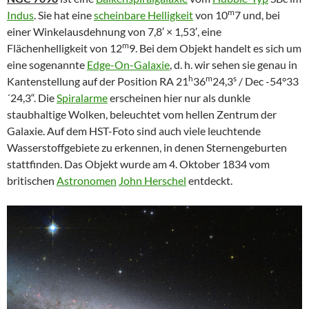
m
Indus
. Sie hat eine
scheinbare Helligkeit
von 10
7 und, bei
einer Winkelausdehnung von 7,8′ × 1,53′, eine
m
Flächenhelligkeit von 12
9. Bei dem Objekt handelt es sich um
eine sogenannte
Edge-On-Galaxie
, d. h. wir sehen sie genau in
h
m
s
Kantenstellung auf der Position RA 21
36
24,3
/ Dec -54°33
´24,3“. Die
Spiralarme
erscheinen hier nur als dunkle
staubhaltige Wolken, beleuchtet vom hellen Zentrum der
Galaxie. Auf dem HST-Foto sind auch viele leuchtende
Wasserstoffgebiete zu erkennen, in denen Sternengeburten
stattfinden. Das Objekt wurde am 4. Oktober 1834 vom
britischen
Astronomen
John Herschel
entdeckt.