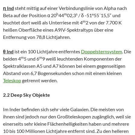
η Ind
steht mittig auf einer Verbindungslinie von Alpha nach
h
m
s
Beta auf der Position α 20
44
02,3
/ δ -51°55´15,5“ und
m
leuchtet dort weiß als Unterriese mit 4
2 von der 7.700 K
heißen Oberfläche eines A9IV-Spektraltyps über eine
Entfernung von 78,8 Lichtjahren.
θ Ind
ist ein 100 Lichtjahre entferntes
Doppelsternsystem
. Die
m
m
beiden 4
5 und 6
9 weiß leuchtenden Komponenten der
Spektralklassen A5 und A7 können bei einem gegenseitigen
Abstand von 6,7 Bogensekunden schon mit einem kleinen
Teleskop
getrennt werden.
2.2 Deep Sky Objekte
Im Inder befinden sich sehr viele Galaxien. Die meisten von
ihnen sind jedoch nur den Großteleskopen zugänglich, weil sie
einerseits sehr kleine Flächenhelligkeiten haben und mehrere
10 bis 100 Millionen Lichtjahre entfernt sind. Zu den helleren