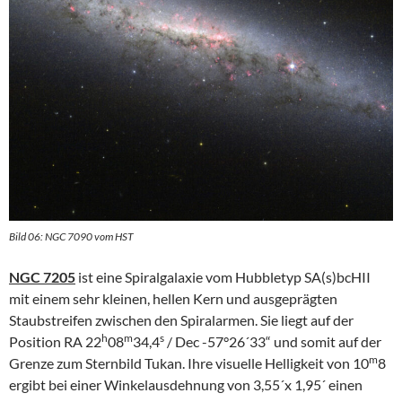
Bild 06: NGC 7090 vom HST
NGC 7205
ist eine Spiralgalaxie vom Hubbletyp SA(s)bcHII
mit einem sehr kleinen, hellen Kern und ausgeprägten
Staubstreifen zwischen den Spiralarmen. Sie liegt auf der
h
m
s
Position RA 22
08
34,4
/ Dec -57°26´33“ und somit auf der
m
Grenze zum Sternbild Tukan. Ihre visuelle Helligkeit von 10
8
ergibt bei einer Winkelausdehnung von 3,55´x 1,95´ einen