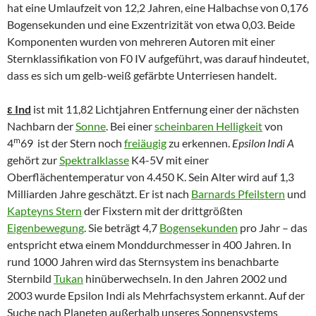
hat eine Umlaufzeit von 12,2 Jahren, eine Halbachse von 0,176
Bogensekunden und eine Exzentrizität von etwa 0,03. Beide
Komponenten wurden von mehreren Autoren mit einer
Sternklassifikation von F0 IV aufgeführt, was darauf hindeutet,
dass es sich um gelb-weiß gefärbte Unterriesen handelt.
ε Ind
ist mit 11,82 Lichtjahren Entfernung einer der nächsten
Nachbarn der
Sonne
. Bei einer
scheinbaren Helligkeit
von
m
4
69 ist der Stern noch
freiäugig
zu erkennen.
Epsilon Indi A
gehört zur
Spektralklasse
K4-5V mit einer
Oberflächentemperatur von 4.450 K. Sein Alter wird auf 1,3
Milliarden Jahre geschätzt. Er ist nach
Barnards Pfeilstern
und
Kapteyns Stern
der Fixstern mit der drittgrößten
Eigenbewegung
. Sie beträgt 4,7
Bogensekunden
pro Jahr – das
entspricht etwa einem Monddurchmesser in 400 Jahren. In
rund 1000 Jahren wird das Sternsystem ins benachbarte
Sternbild
Tukan
hinüberwechseln. In den Jahren 2002 und
2003 wurde Epsilon Indi als Mehrfachsystem erkannt. Auf der
Suche nach Planeten außerhalb unseres Sonnensystems