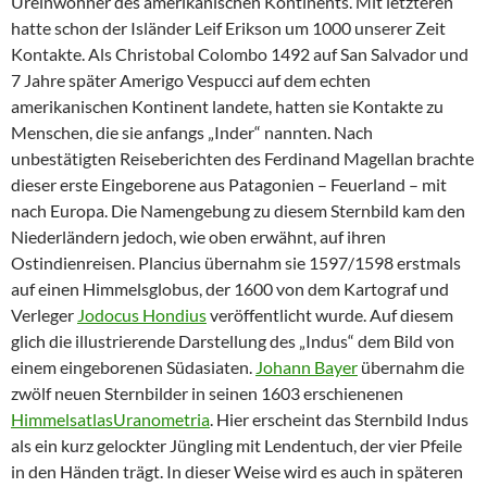
Ureinwohner des amerikanischen Kontinents. Mit letzteren
hatte schon der Isländer Leif Erikson um 1000 unserer Zeit
Kontakte. Als Christobal Colombo 1492 auf San Salvador und
7 Jahre später Amerigo Vespucci auf dem echten
amerikanischen Kontinent landete, hatten sie Kontakte zu
Menschen, die sie anfangs „Inder“ nannten. Nach
unbestätigten Reiseberichten des Ferdinand Magellan brachte
dieser erste Eingeborene aus Patagonien – Feuerland – mit
nach Europa. Die Namengebung zu diesem Sternbild kam den
Niederländern jedoch, wie oben erwähnt, auf ihren
Ostindienreisen. Plancius übernahm sie 1597/1598 erstmals
auf einen Himmelsglobus, der 1600 von dem Kartograf und
Verleger
Jodocus Hondius
veröffentlicht wurde. Auf diesem
glich die illustrierende Darstellung des „Indus“ dem Bild von
einem eingeborenen Südasiaten.
Johann Bayer
übernahm die
zwölf neuen Sternbilder in seinen 1603 erschienenen
Himmelsatlas
Uranometria
. Hier erscheint das Sternbild Indus
als ein kurz gelockter Jüngling mit Lendentuch, der vier Pfeile
in den Händen trägt. In dieser Weise wird es auch in späteren